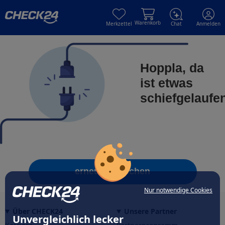
Skip to main content
Skip to main content
Warenkorb
Merkzettel
Chat
Anmelden
Hoppla, da
ist etwas
schiefgelaufe
erneut versuchen
Nur notwendige Cookies
Über CHECK24
Unsere Partner
Unvergleichlich lecker