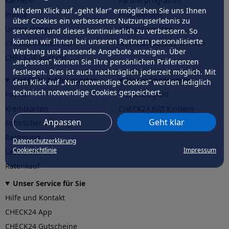
Karriere
Partnerprogramm
Mit dem Klick auf „geht klar” ermöglichen Sie uns Ihnen
Presse
Profi werden
über Cookies ein verbessertes Nutzungserlebnis zu
Unternehmen
Affiliate werden
servieren und dieses kontinuierlich zu verbessern. So
können wir Ihnen bei unseren Partnern personalisierte
CHECK24 Österreich
Werkstattpartner werden
Werbung und passende Angebote anzeigen. Über
CHECK24 Spanien
„anpassen” können Sie Ihre persönlichen Präferenzen
festlegen. Dies ist auch nachträglich jederzeit möglich. Mit
CHECK24 Zahlungsarten
Unser Engagement
dem Klick auf „Nur notwendige Cookies” werden lediglich
technisch notwendige Cookies gespeichert.
PayPal
Nachhaltigkeit
Kreditkarten
CHECK24
hilft
Kindern
Anpassen
Geht klar
Sofortüberweisung
CHECK24
hilft
der Natur
Rechnung
Datenschutzerklärung
Cookierichtlinie
Impressum
Lastschrift
Ratenkauf
Unser Service für Sie
Hilfe und Kontakt
CHECK24 App
CHECK24 Gutscheine