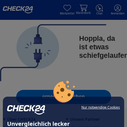
Skip to main content
Skip to main content
Warenkorb
Merkzettel
Chat
Anmelden
Hoppla, da
ist etwas
schiefgelaufe
erneut versuchen
Nur notwendige Cookies
Über CHECK24
Unsere Partner
Unvergleichlich lecker