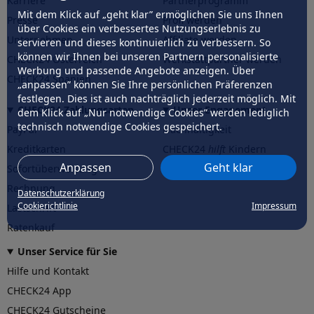
Karriere
Partnerprogramm
Mit dem Klick auf „geht klar” ermöglichen Sie uns Ihnen
Presse
Profi werden
über Cookies ein verbessertes Nutzungserlebnis zu
Unternehmen
Affiliate werden
servieren und dieses kontinuierlich zu verbessern. So
können wir Ihnen bei unseren Partnern personalisierte
CHECK24 Österreich
Werkstattpartner werden
Werbung und passende Angebote anzeigen. Über
CHECK24 Spanien
„anpassen” können Sie Ihre persönlichen Präferenzen
festlegen. Dies ist auch nachträglich jederzeit möglich. Mit
CHECK24 Zahlungsarten
Unser Engagement
dem Klick auf „Nur notwendige Cookies” werden lediglich
technisch notwendige Cookies gespeichert.
PayPal
Nachhaltigkeit
Kreditkarten
CHECK24
hilft
Kindern
Anpassen
Geht klar
Sofortüberweisung
CHECK24
hilft
der Natur
Rechnung
Datenschutzerklärung
Cookierichtlinie
Impressum
Lastschrift
Ratenkauf
Unser Service für Sie
Hilfe und Kontakt
CHECK24 App
CHECK24 Gutscheine