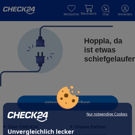
Skip to main content
Skip to main content
Warenkorb
Merkzettel
Chat
Anmelden
Hoppla, da
ist etwas
schiefgelaufe
erneut versuchen
Nur notwendige Cookies
Über CHECK24
Unsere Partner
Unvergleichlich lecker