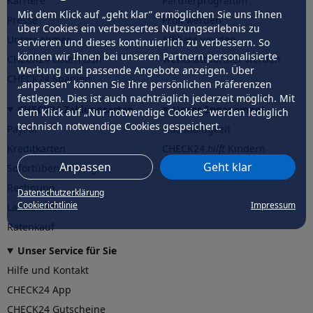
Karriere
Partnerprogramm
Mit dem Klick auf „geht klar” ermöglichen Sie uns Ihnen
Presse
Profi werden
über Cookies ein verbessertes Nutzungserlebnis zu
Unternehmen
Affiliate werden
servieren und dieses kontinuierlich zu verbessern. So
können wir Ihnen bei unseren Partnern personalisierte
CHECK24 Österreich
Werkstattpartner werden
Werbung und passende Angebote anzeigen. Über
CHECK24 Spanien
„anpassen” können Sie Ihre persönlichen Präferenzen
festlegen. Dies ist auch nachträglich jederzeit möglich. Mit
CHECK24 Zahlungsarten
Unser Engagement
dem Klick auf „Nur notwendige Cookies” werden lediglich
technisch notwendige Cookies gespeichert.
PayPal
Nachhaltigkeit
Kreditkarten
CHECK24
hilft
Kindern
Anpassen
Geht klar
Sofortüberweisung
CHECK24
hilft
der Natur
Rechnung
Datenschutzerklärung
Cookierichtlinie
Impressum
Lastschrift
Ratenkauf
Unser Service für Sie
Hilfe und Kontakt
CHECK24 App
CHECK24 Gutscheine