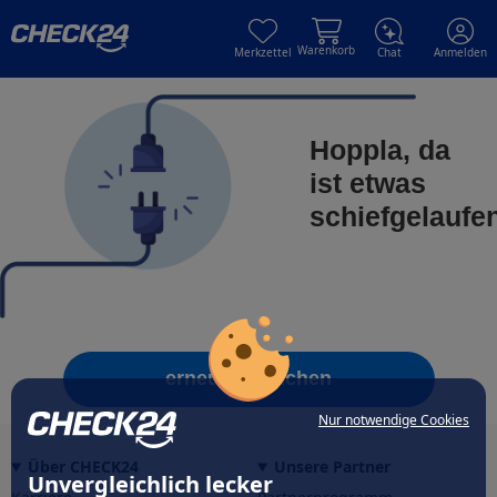
Skip to main content
Skip to main content
Warenkorb
Merkzettel
Chat
Anmelden
Hoppla, da
ist etwas
schiefgelaufe
erneut versuchen
Nur notwendige Cookies
Über CHECK24
Unsere Partner
Unvergleichlich lecker