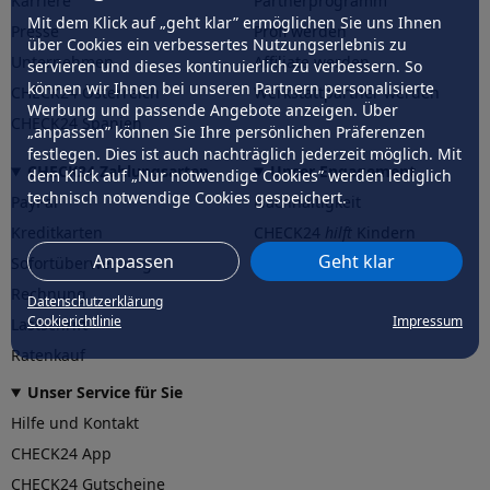
Karriere
Partnerprogramm
Mit dem Klick auf „geht klar” ermöglichen Sie uns Ihnen
Presse
Profi werden
über Cookies ein verbessertes Nutzungserlebnis zu
Unternehmen
Affiliate werden
servieren und dieses kontinuierlich zu verbessern. So
können wir Ihnen bei unseren Partnern personalisierte
CHECK24 Österreich
Werkstattpartner werden
Werbung und passende Angebote anzeigen. Über
CHECK24 Spanien
„anpassen” können Sie Ihre persönlichen Präferenzen
festlegen. Dies ist auch nachträglich jederzeit möglich. Mit
CHECK24 Zahlungsarten
Unser Engagement
dem Klick auf „Nur notwendige Cookies” werden lediglich
technisch notwendige Cookies gespeichert.
PayPal
Nachhaltigkeit
Kreditkarten
CHECK24
hilft
Kindern
Anpassen
Geht klar
Sofortüberweisung
CHECK24
hilft
der Natur
Rechnung
Datenschutzerklärung
Cookierichtlinie
Impressum
Lastschrift
Ratenkauf
Unser Service für Sie
Hilfe und Kontakt
CHECK24 App
CHECK24 Gutscheine