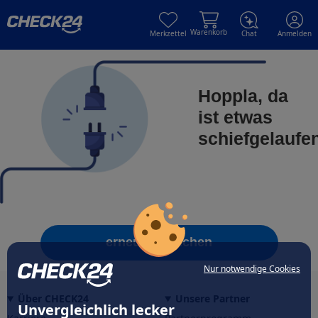
Skip to main content
Skip to main content
Warenkorb
Merkzettel
Chat
Anmelden
Hoppla, da
ist etwas
schiefgelaufe
erneut versuchen
Nur notwendige Cookies
Über CHECK24
Unsere Partner
Unvergleichlich lecker