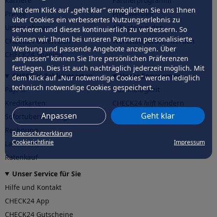
Karriere
Partnerprogramm
Mit dem Klick auf „geht klar” ermöglichen Sie uns Ihnen
Presse
Profi werden
über Cookies ein verbessertes Nutzungserlebnis zu
Unternehmen
Affiliate werden
servieren und dieses kontinuierlich zu verbessern. So
können wir Ihnen bei unseren Partnern personalisierte
CHECK24 Österreich
Werkstattpartner werden
Werbung und passende Angebote anzeigen. Über
CHECK24 Spanien
„anpassen” können Sie Ihre persönlichen Präferenzen
festlegen. Dies ist auch nachträglich jederzeit möglich. Mit
CHECK24 Zahlungsarten
Unser Engagement
dem Klick auf „Nur notwendige Cookies” werden lediglich
technisch notwendige Cookies gespeichert.
PayPal
Nachhaltigkeit
Kreditkarten
CHECK24
hilft
Kindern
Anpassen
Geht klar
Sofortüberweisung
CHECK24
hilft
der Natur
Rechnung
Datenschutzerklärung
Cookierichtlinie
Impressum
Lastschrift
Ratenkauf
Unser Service für Sie
Hilfe und Kontakt
CHECK24 App
CHECK24 Gutscheine