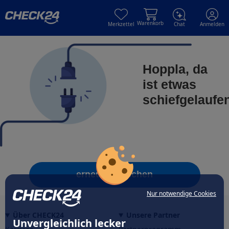
Skip to main content
Skip to main content
Warenkorb
Merkzettel
Chat
Anmelden
Hoppla, da
ist etwas
schiefgelaufe
erneut versuchen
Nur notwendige Cookies
Über CHECK24
Unsere Partner
Unvergleichlich lecker