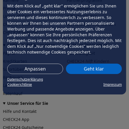
Karriere
Partnerprogramm
Mit dem Klick auf „geht klar” ermöglichen Sie uns Ihnen
Presse
Profi werden
über Cookies ein verbessertes Nutzungserlebnis zu
Unternehmen
Affiliate werden
servieren und dieses kontinuierlich zu verbessern. So
können wir Ihnen bei unseren Partnern personalisierte
CHECK24 Österreich
Werkstattpartner werden
Werbung und passende Angebote anzeigen. Über
CHECK24 Spanien
„anpassen” können Sie Ihre persönlichen Präferenzen
festlegen. Dies ist auch nachträglich jederzeit möglich. Mit
CHECK24 Zahlungsarten
Unser Engagement
dem Klick auf „Nur notwendige Cookies” werden lediglich
technisch notwendige Cookies gespeichert.
PayPal
Nachhaltigkeit
Kreditkarten
CHECK24
hilft
Kindern
Anpassen
Geht klar
Sofortüberweisung
CHECK24
hilft
der Natur
Rechnung
Datenschutzerklärung
Cookierichtlinie
Impressum
Lastschrift
Ratenkauf
Unser Service für Sie
Hilfe und Kontakt
CHECK24 App
CHECK24 Gutscheine