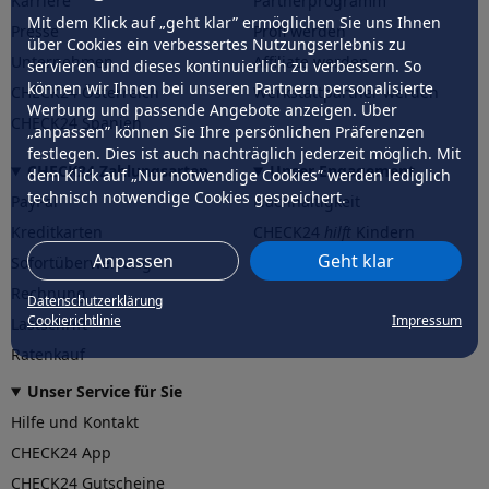
Karriere
Partnerprogramm
Mit dem Klick auf „geht klar” ermöglichen Sie uns Ihnen
Presse
Profi werden
über Cookies ein verbessertes Nutzungserlebnis zu
Unternehmen
Affiliate werden
servieren und dieses kontinuierlich zu verbessern. So
können wir Ihnen bei unseren Partnern personalisierte
CHECK24 Österreich
Werkstattpartner werden
Werbung und passende Angebote anzeigen. Über
CHECK24 Spanien
„anpassen” können Sie Ihre persönlichen Präferenzen
festlegen. Dies ist auch nachträglich jederzeit möglich. Mit
CHECK24 Zahlungsarten
Unser Engagement
dem Klick auf „Nur notwendige Cookies” werden lediglich
technisch notwendige Cookies gespeichert.
PayPal
Nachhaltigkeit
Kreditkarten
CHECK24
hilft
Kindern
Anpassen
Geht klar
Sofortüberweisung
CHECK24
hilft
der Natur
Rechnung
Datenschutzerklärung
Cookierichtlinie
Impressum
Lastschrift
Ratenkauf
Unser Service für Sie
Hilfe und Kontakt
CHECK24 App
CHECK24 Gutscheine