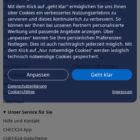
Karriere
Partnerprogramm
Mit dem Klick auf „geht klar” ermöglichen Sie uns Ihnen
Presse
Profi werden
über Cookies ein verbessertes Nutzungserlebnis zu
Unternehmen
Affiliate werden
servieren und dieses kontinuierlich zu verbessern. So
können wir Ihnen bei unseren Partnern personalisierte
CHECK24 Österreich
Werkstattpartner werden
Werbung und passende Angebote anzeigen. Über
CHECK24 Spanien
„anpassen” können Sie Ihre persönlichen Präferenzen
festlegen. Dies ist auch nachträglich jederzeit möglich. Mit
CHECK24 Zahlungsarten
Unser Engagement
dem Klick auf „Nur notwendige Cookies” werden lediglich
technisch notwendige Cookies gespeichert.
PayPal
Nachhaltigkeit
Kreditkarten
CHECK24
hilft
Kindern
Anpassen
Geht klar
Sofortüberweisung
CHECK24
hilft
der Natur
Rechnung
Datenschutzerklärung
Cookierichtlinie
Impressum
Lastschrift
Ratenkauf
Unser Service für Sie
Hilfe und Kontakt
CHECK24 App
CHECK24 Gutscheine