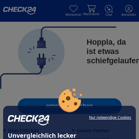
Skip to main content
Skip to main content
Warenkorb
Merkzettel
Chat
Anmelden
Hoppla, da
ist etwas
schiefgelaufe
erneut versuchen
Nur notwendige Cookies
Über CHECK24
Unsere Partner
Unvergleichlich lecker