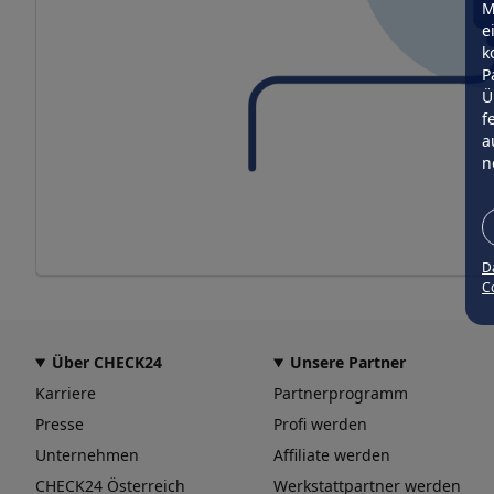
M
e
k
P
Ü
f
a
n
D
Co
Über CHECK24
Unsere Partner
Karriere
Partnerprogramm
Presse
Profi werden
Unternehmen
Affiliate werden
CHECK24 Österreich
Werkstattpartner werden