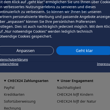
it dem Klick auf „geht klar” ermöglichen Sie uns Ihnen über Cooki
in verbessertes Nutzungserlebnis zu servieren und dieses
erneut versuchen
ontinuierlich zu verbessern. So können wir Ihnen bei unseren
artnern personalisierte Werbung und passende Angebote anzeige
ber „anpassen” können Sie Ihre persönlichen Präferenzen
estlegen. Dies ist auch nachträglich jederzeit möglich. Mit dem Kli
uf „Nur notwendige Cookies” werden lediglich technisch
otwendige Cookies gespeichert.
Anpassen
Geht klar
atenschutzerklärung
okierichtlinie
Impress
CHECK24 Zahlungsarten
Unser Engagement
PayPal
Nachhaltigkeit
Kreditkarten
CHECK24
hilft
Kindern
Sofortüberweisung
CHECK24
hilft
der Natur
Rechnung