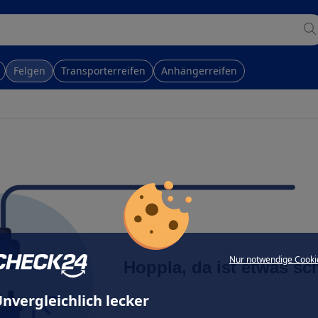
Felgen
Transporterreifen
Anhängerreifen
Nur notwendige Cooki
Hoppla, da ist etwas sc
nvergleichlich lecker