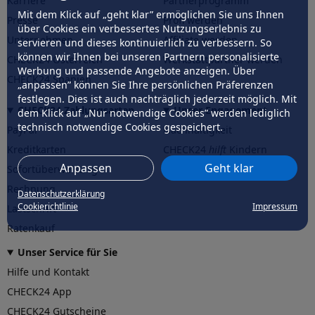
Karriere
Partnerprogramm
Mit dem Klick auf „geht klar” ermöglichen Sie uns Ihnen
Presse
Profi werden
über Cookies ein verbessertes Nutzungserlebnis zu
Unternehmen
Affiliate werden
servieren und dieses kontinuierlich zu verbessern. So
können wir Ihnen bei unseren Partnern personalisierte
CHECK24 Österreich
Werkstattpartner werden
Werbung und passende Angebote anzeigen. Über
CHECK24 Spanien
„anpassen” können Sie Ihre persönlichen Präferenzen
festlegen. Dies ist auch nachträglich jederzeit möglich. Mit
CHECK24 Zahlungsarten
Unser Engagement
dem Klick auf „Nur notwendige Cookies” werden lediglich
technisch notwendige Cookies gespeichert.
PayPal
Nachhaltigkeit
Kreditkarten
CHECK24
hilft
Kindern
Anpassen
Geht klar
Sofortüberweisung
CHECK24
hilft
der Natur
Rechnung
Datenschutzerklärung
Cookierichtlinie
Impressum
Lastschrift
Ratenkauf
Unser Service für Sie
Hilfe und Kontakt
CHECK24 App
CHECK24 Gutscheine