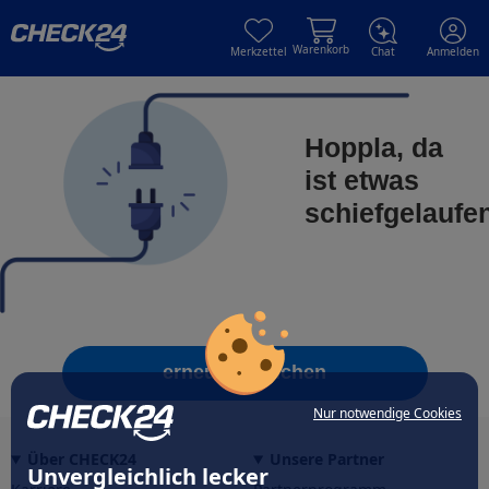
Skip to main content
Skip to main content
Warenkorb
Merkzettel
Chat
Anmelden
Hoppla, da
ist etwas
schiefgelaufe
erneut versuchen
Nur notwendige Cookies
Über CHECK24
Unsere Partner
Unvergleichlich lecker