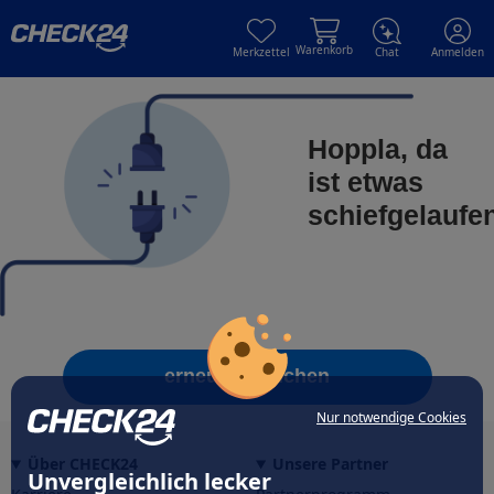
Skip to main content
Skip to main content
Warenkorb
Merkzettel
Chat
Anmelden
Hoppla, da
ist etwas
schiefgelaufe
erneut versuchen
Nur notwendige Cookies
Über CHECK24
Unsere Partner
Unvergleichlich lecker