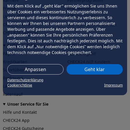
Karriere
Partnerprogramm
Mit dem Klick auf „geht klar” ermöglichen Sie uns Ihnen
Presse
Profi werden
über Cookies ein verbessertes Nutzungserlebnis zu
Unternehmen
Affiliate werden
servieren und dieses kontinuierlich zu verbessern. So
können wir Ihnen bei unseren Partnern personalisierte
CHECK24 Österreich
Werkstattpartner werden
Werbung und passende Angebote anzeigen. Über
CHECK24 Spanien
„anpassen” können Sie Ihre persönlichen Präferenzen
festlegen. Dies ist auch nachträglich jederzeit möglich. Mit
CHECK24 Zahlungsarten
Unser Engagement
dem Klick auf „Nur notwendige Cookies” werden lediglich
technisch notwendige Cookies gespeichert.
PayPal
Nachhaltigkeit
Kreditkarten
CHECK24
hilft
Kindern
Anpassen
Geht klar
Sofortüberweisung
CHECK24
hilft
der Natur
Rechnung
Datenschutzerklärung
Cookierichtlinie
Impressum
Lastschrift
Ratenkauf
Unser Service für Sie
Hilfe und Kontakt
CHECK24 App
CHECK24 Gutscheine