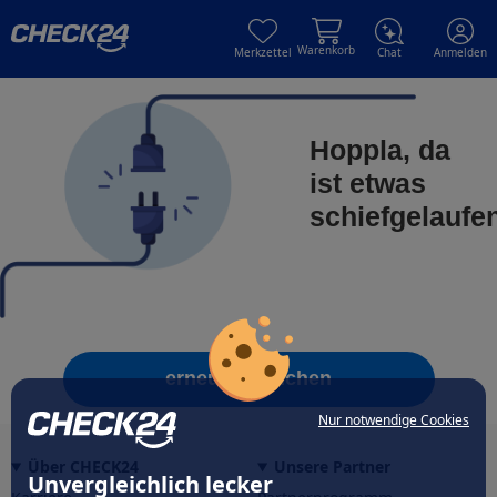
Skip to main content
Skip to main content
Warenkorb
Merkzettel
Chat
Anmelden
Hoppla, da
ist etwas
schiefgelaufe
erneut versuchen
Nur notwendige Cookies
Über CHECK24
Unsere Partner
Unvergleichlich lecker