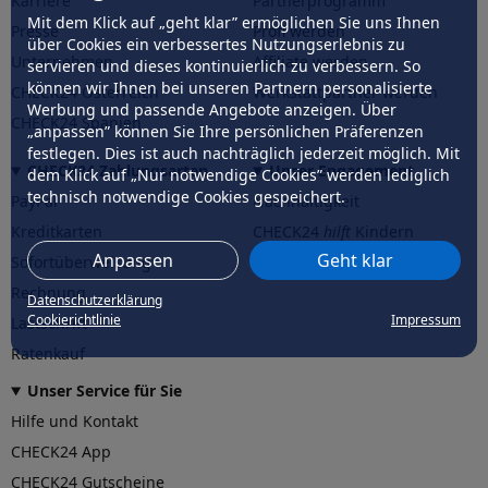
Karriere
Partnerprogramm
Mit dem Klick auf „geht klar” ermöglichen Sie uns Ihnen
Presse
Profi werden
über Cookies ein verbessertes Nutzungserlebnis zu
Unternehmen
Affiliate werden
servieren und dieses kontinuierlich zu verbessern. So
können wir Ihnen bei unseren Partnern personalisierte
CHECK24 Österreich
Werkstattpartner werden
Werbung und passende Angebote anzeigen. Über
CHECK24 Spanien
„anpassen” können Sie Ihre persönlichen Präferenzen
festlegen. Dies ist auch nachträglich jederzeit möglich. Mit
CHECK24 Zahlungsarten
Unser Engagement
dem Klick auf „Nur notwendige Cookies” werden lediglich
technisch notwendige Cookies gespeichert.
PayPal
Nachhaltigkeit
Kreditkarten
CHECK24
hilft
Kindern
Anpassen
Geht klar
Sofortüberweisung
CHECK24
hilft
der Natur
Rechnung
Datenschutzerklärung
Cookierichtlinie
Impressum
Lastschrift
Ratenkauf
Unser Service für Sie
Hilfe und Kontakt
CHECK24 App
CHECK24 Gutscheine