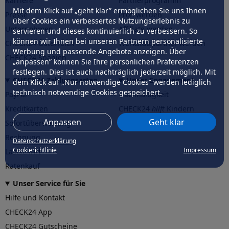
Karriere
Partnerprogramm
Mit dem Klick auf „geht klar” ermöglichen Sie uns Ihnen
Presse
Profi werden
über Cookies ein verbessertes Nutzungserlebnis zu
Unternehmen
Affiliate werden
servieren und dieses kontinuierlich zu verbessern. So
können wir Ihnen bei unseren Partnern personalisierte
CHECK24 Österreich
Werkstattpartner werden
Werbung und passende Angebote anzeigen. Über
CHECK24 Spanien
„anpassen” können Sie Ihre persönlichen Präferenzen
festlegen. Dies ist auch nachträglich jederzeit möglich. Mit
CHECK24 Zahlungsarten
Unser Engagement
dem Klick auf „Nur notwendige Cookies” werden lediglich
technisch notwendige Cookies gespeichert.
PayPal
Nachhaltigkeit
Kreditkarten
CHECK24
hilft
Kindern
Anpassen
Geht klar
Sofortüberweisung
CHECK24
hilft
der Natur
Rechnung
Datenschutzerklärung
Cookierichtlinie
Impressum
Lastschrift
Ratenkauf
Unser Service für Sie
Hilfe und Kontakt
CHECK24 App
CHECK24 Gutscheine