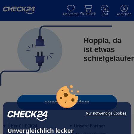
Skip to main content
Skip to main content
Warenkorb
Merkzettel
Chat
Anmelden
Hoppla, da
ist etwas
schiefgelaufe
erneut versuchen
Nur notwendige Cookies
Über CHECK24
Unsere Partner
Unvergleichlich lecker