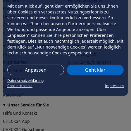
Karriere
Partnerprogramm
Mit dem Klick auf „geht klar” ermöglichen Sie uns Ihnen
Presse
Profi werden
über Cookies ein verbessertes Nutzungserlebnis zu
Unternehmen
Affiliate werden
servieren und dieses kontinuierlich zu verbessern. So
können wir Ihnen bei unseren Partnern personalisierte
CHECK24 Österreich
Werkstattpartner werden
Werbung und passende Angebote anzeigen. Über
CHECK24 Spanien
„anpassen” können Sie Ihre persönlichen Präferenzen
festlegen. Dies ist auch nachträglich jederzeit möglich. Mit
CHECK24 Zahlungsarten
Unser Engagement
dem Klick auf „Nur notwendige Cookies” werden lediglich
technisch notwendige Cookies gespeichert.
PayPal
Nachhaltigkeit
Kreditkarten
CHECK24
hilft
Kindern
Anpassen
Geht klar
Sofortüberweisung
CHECK24
hilft
der Natur
Rechnung
Datenschutzerklärung
Cookierichtlinie
Impressum
Lastschrift
Ratenkauf
Unser Service für Sie
Hilfe und Kontakt
CHECK24 App
CHECK24 Gutscheine