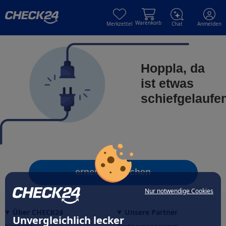
Skip to main content
Skip to main content
Warenkorb
Merkzettel
Chat
Anmelden
Hoppla, da
ist etwas
schiefgelaufe
erneut versuchen
Nur notwendige Cookies
Über CHECK24
Unsere Partner
Unvergleichlich lecker