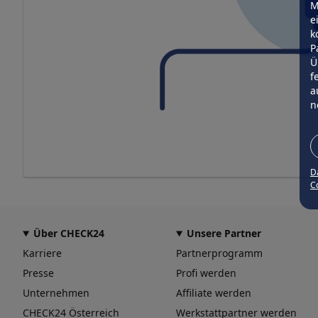
M
e
k
P
Ü
f
a
n
D
Co
Über CHECK24
Unsere Partner
Karriere
Partnerprogramm
Presse
Profi werden
Unternehmen
Affiliate werden
CHECK24 Österreich
Werkstattpartner werden