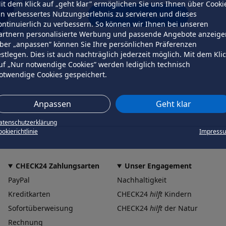
it dem Klick auf „geht klar” ermöglichen Sie uns Ihnen über Cooki
in verbessertes Nutzungserlebnis zu servieren und dieses
erneut versuchen
ontinuierlich zu verbessern. So können wir Ihnen bei unseren
artnern personalisierte Werbung und passende Angebote anzeige
ber „anpassen” können Sie Ihre persönlichen Präferenzen
estlegen. Dies ist auch nachträglich jederzeit möglich. Mit dem Kli
uf „Nur notwendige Cookies” werden lediglich technisch
otwendige Cookies gespeichert.
Anpassen
Geht klar
atenschutzerklärung
okierichtlinie
Impress
CHECK24 Zahlungsarten
Unser Engagement
PayPal
Nachhaltigkeit
Kreditkarten
CHECK24
hilft
Kindern
Sofortüberweisung
CHECK24
hilft
der Natur
Rechnung