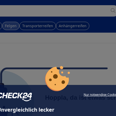
Felgen
Transporterreifen
Anhängerreifen
Nur notwendige Cooki
Hoppla, da ist etwas sc
nvergleichlich lecker