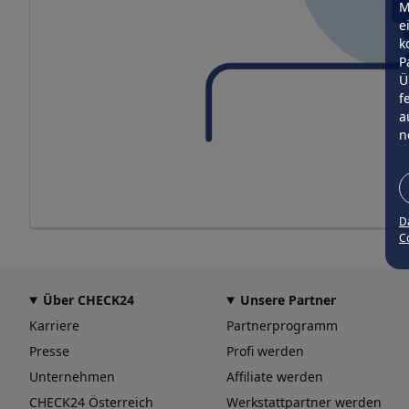
M
e
k
P
Ü
f
a
n
D
Co
Über CHECK24
Unsere Partner
Karriere
Partnerprogramm
Presse
Profi werden
Unternehmen
Affiliate werden
CHECK24 Österreich
Werkstattpartner werden