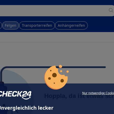
Felgen
Transporterreifen
Anhängerreifen
Nur notwendige Cooki
Hoppla, da ist etwas sc
nvergleichlich lecker