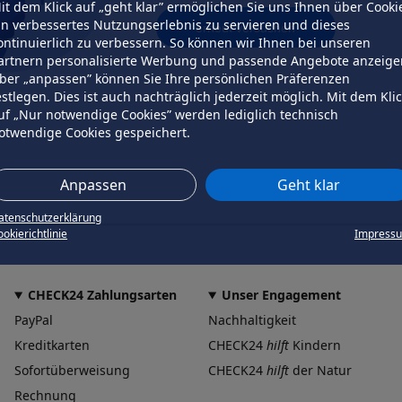
it dem Klick auf „geht klar” ermöglichen Sie uns Ihnen über Cooki
in verbessertes Nutzungserlebnis zu servieren und dieses
erneut versuchen
ontinuierlich zu verbessern. So können wir Ihnen bei unseren
artnern personalisierte Werbung und passende Angebote anzeige
ber „anpassen” können Sie Ihre persönlichen Präferenzen
estlegen. Dies ist auch nachträglich jederzeit möglich. Mit dem Kli
uf „Nur notwendige Cookies” werden lediglich technisch
otwendige Cookies gespeichert.
Anpassen
Geht klar
atenschutzerklärung
okierichtlinie
Impress
CHECK24 Zahlungsarten
Unser Engagement
PayPal
Nachhaltigkeit
Kreditkarten
CHECK24
hilft
Kindern
Sofortüberweisung
CHECK24
hilft
der Natur
Rechnung