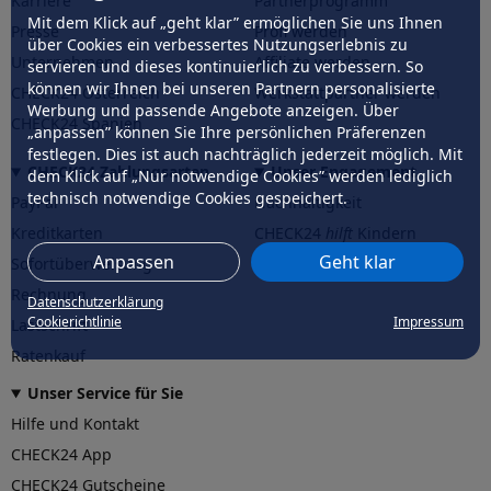
Karriere
Partnerprogramm
Mit dem Klick auf „geht klar” ermöglichen Sie uns Ihnen
Presse
Profi werden
über Cookies ein verbessertes Nutzungserlebnis zu
Unternehmen
Affiliate werden
servieren und dieses kontinuierlich zu verbessern. So
können wir Ihnen bei unseren Partnern personalisierte
CHECK24 Österreich
Werkstattpartner werden
Werbung und passende Angebote anzeigen. Über
CHECK24 Spanien
„anpassen” können Sie Ihre persönlichen Präferenzen
festlegen. Dies ist auch nachträglich jederzeit möglich. Mit
CHECK24 Zahlungsarten
Unser Engagement
dem Klick auf „Nur notwendige Cookies” werden lediglich
technisch notwendige Cookies gespeichert.
PayPal
Nachhaltigkeit
Kreditkarten
CHECK24
hilft
Kindern
Anpassen
Geht klar
Sofortüberweisung
CHECK24
hilft
der Natur
Rechnung
Datenschutzerklärung
Cookierichtlinie
Impressum
Lastschrift
Ratenkauf
Unser Service für Sie
Hilfe und Kontakt
CHECK24 App
CHECK24 Gutscheine