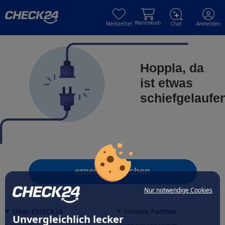
Skip to main content
Skip to main content
Warenkorb
Merkzettel
Chat
Anmelden
Hoppla, da
ist etwas
schiefgelaufe
erneut versuchen
Nur notwendige Cookies
Über CHECK24
Unsere Partner
Unvergleichlich lecker