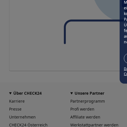
M
e
k
P
Ü
f
a
n
D
Co
Über CHECK24
Unsere Partner
Karriere
Partnerprogramm
Presse
Profi werden
Unternehmen
Affiliate werden
CHECK24 Österreich
Werkstattpartner werden