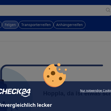
Felgen
Transporterreifen
Anhängerreifen
Nur notwendige Cooki
Hoppla, da ist etwas sc
nvergleichlich lecker