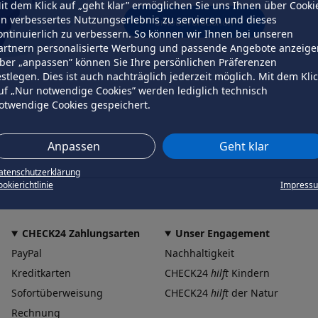
it dem Klick auf „geht klar” ermöglichen Sie uns Ihnen über Cooki
in verbessertes Nutzungserlebnis zu servieren und dieses
erneut versuchen
ontinuierlich zu verbessern. So können wir Ihnen bei unseren
artnern personalisierte Werbung und passende Angebote anzeige
ber „anpassen” können Sie Ihre persönlichen Präferenzen
estlegen. Dies ist auch nachträglich jederzeit möglich. Mit dem Kli
uf „Nur notwendige Cookies” werden lediglich technisch
otwendige Cookies gespeichert.
Anpassen
Geht klar
atenschutzerklärung
okierichtlinie
Impress
CHECK24 Zahlungsarten
Unser Engagement
PayPal
Nachhaltigkeit
Kreditkarten
CHECK24
hilft
Kindern
Sofortüberweisung
CHECK24
hilft
der Natur
Rechnung