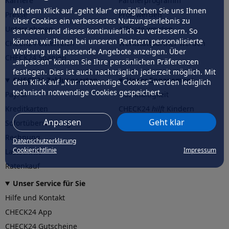
Karriere
Partnerprogramm
Mit dem Klick auf „geht klar” ermöglichen Sie uns Ihnen
Presse
Profi werden
über Cookies ein verbessertes Nutzungserlebnis zu
Unternehmen
Affiliate werden
servieren und dieses kontinuierlich zu verbessern. So
können wir Ihnen bei unseren Partnern personalisierte
CHECK24 Österreich
Werkstattpartner werden
Werbung und passende Angebote anzeigen. Über
CHECK24 Spanien
„anpassen” können Sie Ihre persönlichen Präferenzen
festlegen. Dies ist auch nachträglich jederzeit möglich. Mit
CHECK24 Zahlungsarten
Unser Engagement
dem Klick auf „Nur notwendige Cookies” werden lediglich
technisch notwendige Cookies gespeichert.
PayPal
Nachhaltigkeit
Kreditkarten
CHECK24
hilft
Kindern
Anpassen
Geht klar
Sofortüberweisung
CHECK24
hilft
der Natur
Rechnung
Datenschutzerklärung
Cookierichtlinie
Impressum
Lastschrift
Ratenkauf
Unser Service für Sie
Hilfe und Kontakt
CHECK24 App
CHECK24 Gutscheine