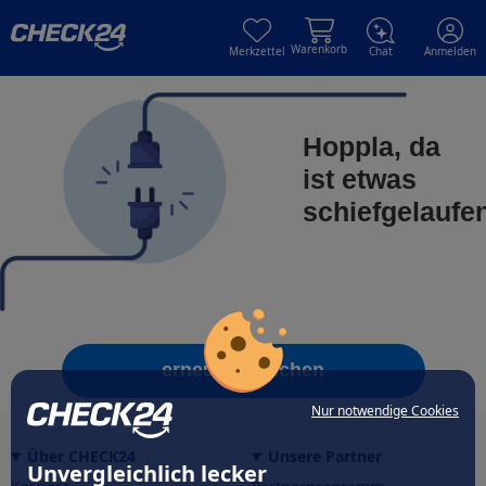
Skip to main content
Skip to main content
Warenkorb
Merkzettel
Chat
Anmelden
Hoppla, da
ist etwas
schiefgelaufe
erneut versuchen
Nur notwendige Cookies
Über CHECK24
Unsere Partner
Unvergleichlich lecker