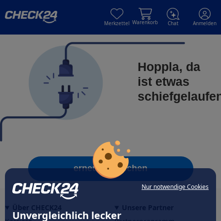
Skip to main content
Skip to main content
Warenkorb
Merkzettel
Chat
Anmelden
Hoppla, da
ist etwas
schiefgelaufe
erneut versuchen
Nur notwendige Cookies
Über CHECK24
Unsere Partner
Unvergleichlich lecker