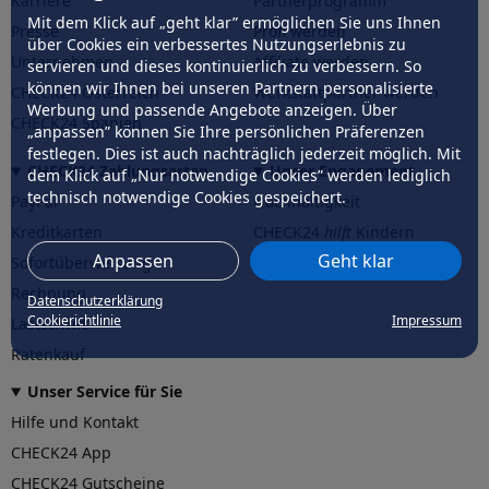
Karriere
Partnerprogramm
Mit dem Klick auf „geht klar” ermöglichen Sie uns Ihnen
Presse
Profi werden
über Cookies ein verbessertes Nutzungserlebnis zu
Unternehmen
Affiliate werden
servieren und dieses kontinuierlich zu verbessern. So
können wir Ihnen bei unseren Partnern personalisierte
CHECK24 Österreich
Werkstattpartner werden
Werbung und passende Angebote anzeigen. Über
CHECK24 Spanien
„anpassen” können Sie Ihre persönlichen Präferenzen
festlegen. Dies ist auch nachträglich jederzeit möglich. Mit
CHECK24 Zahlungsarten
Unser Engagement
dem Klick auf „Nur notwendige Cookies” werden lediglich
technisch notwendige Cookies gespeichert.
PayPal
Nachhaltigkeit
Kreditkarten
CHECK24
hilft
Kindern
Anpassen
Geht klar
Sofortüberweisung
CHECK24
hilft
der Natur
Rechnung
Datenschutzerklärung
Cookierichtlinie
Impressum
Lastschrift
Ratenkauf
Unser Service für Sie
Hilfe und Kontakt
CHECK24 App
CHECK24 Gutscheine