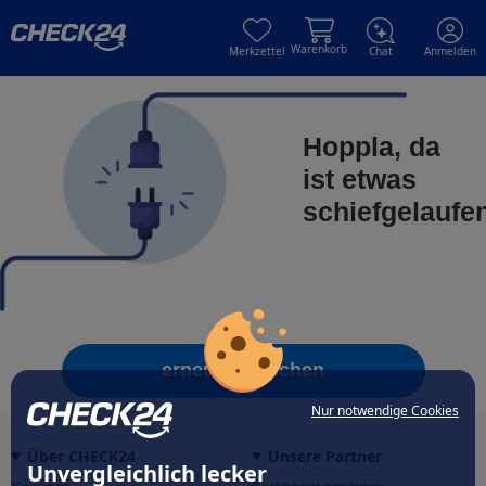
Skip to main content
Skip to main content
Warenkorb
Merkzettel
Chat
Anmelden
Hoppla, da
ist etwas
schiefgelaufe
erneut versuchen
Nur notwendige Cookies
Über CHECK24
Unsere Partner
Unvergleichlich lecker