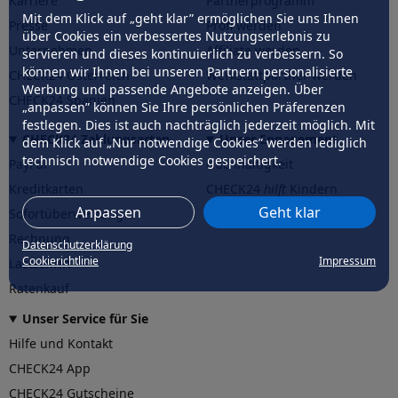
Karriere
Partnerprogramm
Mit dem Klick auf „geht klar” ermöglichen Sie uns Ihnen
Presse
Profi werden
über Cookies ein verbessertes Nutzungserlebnis zu
Unternehmen
Affiliate werden
servieren und dieses kontinuierlich zu verbessern. So
können wir Ihnen bei unseren Partnern personalisierte
CHECK24 Österreich
Werkstattpartner werden
Werbung und passende Angebote anzeigen. Über
CHECK24 Spanien
„anpassen” können Sie Ihre persönlichen Präferenzen
festlegen. Dies ist auch nachträglich jederzeit möglich. Mit
CHECK24 Zahlungsarten
Unser Engagement
dem Klick auf „Nur notwendige Cookies” werden lediglich
technisch notwendige Cookies gespeichert.
PayPal
Nachhaltigkeit
Kreditkarten
CHECK24
hilft
Kindern
Anpassen
Geht klar
Sofortüberweisung
CHECK24
hilft
der Natur
Rechnung
Datenschutzerklärung
Cookierichtlinie
Impressum
Lastschrift
Ratenkauf
Unser Service für Sie
Hilfe und Kontakt
CHECK24 App
CHECK24 Gutscheine