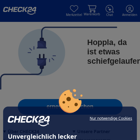
Skip to main content
Skip to main content
Warenkorb
Merkzettel
Chat
Anmelden
Hoppla, da
ist etwas
schiefgelaufe
erneut versuchen
Nur notwendige Cookies
Über CHECK24
Unsere Partner
Unvergleichlich lecker