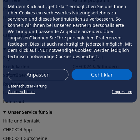
Karriere
Partnerprogramm
Mit dem Klick auf „geht klar” ermöglichen Sie uns Ihnen
Presse
Profi werden
über Cookies ein verbessertes Nutzungserlebnis zu
Unternehmen
Affiliate werden
servieren und dieses kontinuierlich zu verbessern. So
können wir Ihnen bei unseren Partnern personalisierte
CHECK24 Österreich
Werkstattpartner werden
Werbung und passende Angebote anzeigen. Über
CHECK24 Spanien
„anpassen” können Sie Ihre persönlichen Präferenzen
festlegen. Dies ist auch nachträglich jederzeit möglich. Mit
CHECK24 Zahlungsarten
Unser Engagement
dem Klick auf „Nur notwendige Cookies” werden lediglich
technisch notwendige Cookies gespeichert.
PayPal
Nachhaltigkeit
Kreditkarten
CHECK24
hilft
Kindern
Anpassen
Geht klar
Sofortüberweisung
CHECK24
hilft
der Natur
Rechnung
Datenschutzerklärung
Cookierichtlinie
Impressum
Lastschrift
Ratenkauf
Unser Service für Sie
Hilfe und Kontakt
CHECK24 App
CHECK24 Gutscheine