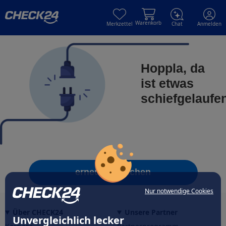
Skip to main content
Skip to main content
Warenkorb
Merkzettel
Chat
Anmelden
Hoppla, da
ist etwas
schiefgelaufe
erneut versuchen
Nur notwendige Cookies
Über CHECK24
Unsere Partner
Unvergleichlich lecker