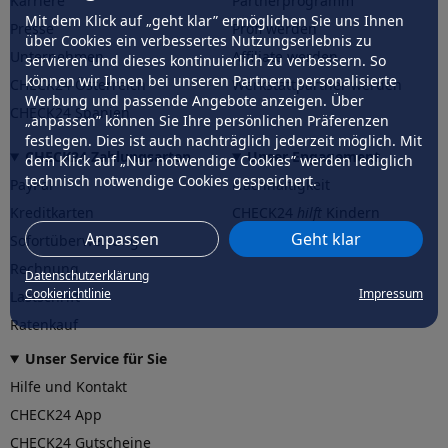
Karriere
Partnerprogramm
Mit dem Klick auf „geht klar” ermöglichen Sie uns Ihnen
Presse
Profi werden
über Cookies ein verbessertes Nutzungserlebnis zu
Unternehmen
Affiliate werden
servieren und dieses kontinuierlich zu verbessern. So
können wir Ihnen bei unseren Partnern personalisierte
CHECK24 Österreich
Werkstattpartner werden
Werbung und passende Angebote anzeigen. Über
CHECK24 Spanien
„anpassen” können Sie Ihre persönlichen Präferenzen
festlegen. Dies ist auch nachträglich jederzeit möglich. Mit
CHECK24 Zahlungsarten
Unser Engagement
dem Klick auf „Nur notwendige Cookies” werden lediglich
technisch notwendige Cookies gespeichert.
PayPal
Nachhaltigkeit
Kreditkarten
CHECK24
hilft
Kindern
Anpassen
Geht klar
Sofortüberweisung
CHECK24
hilft
der Natur
Rechnung
Datenschutzerklärung
Cookierichtlinie
Impressum
Lastschrift
Ratenkauf
Unser Service für Sie
Hilfe und Kontakt
CHECK24 App
CHECK24 Gutscheine