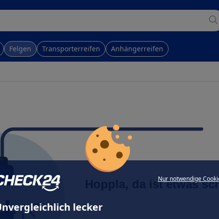
Felgen
Transporterreifen
Anhängerreifen
Nur notwendige Cooki
Hoppla, da ist etwas sc
nvergleichlich lecker