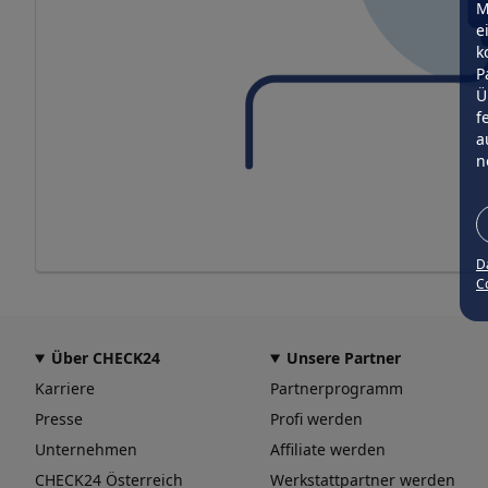
M
e
k
P
Ü
f
a
n
D
Co
Über CHECK24
Unsere Partner
Karriere
Partnerprogramm
Presse
Profi werden
Unternehmen
Affiliate werden
CHECK24 Österreich
Werkstattpartner werden