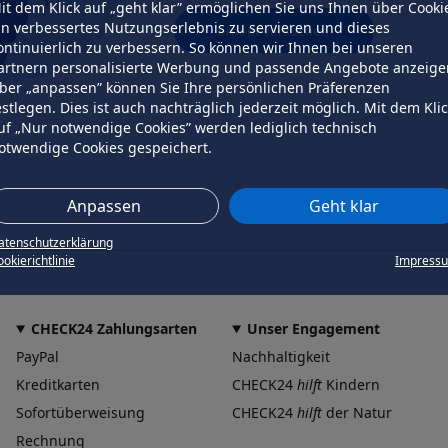
it dem Klick auf „geht klar” ermöglichen Sie uns Ihnen über Cooki
in verbessertes Nutzungserlebnis zu servieren und dieses
erneut versuchen
ontinuierlich zu verbessern. So können wir Ihnen bei unseren
artnern personalisierte Werbung und passende Angebote anzeige
ber „anpassen” können Sie Ihre persönlichen Präferenzen
estlegen. Dies ist auch nachträglich jederzeit möglich. Mit dem Kli
uf „Nur notwendige Cookies” werden lediglich technisch
otwendige Cookies gespeichert.
Anpassen
Geht klar
atenschutzerklärung
okierichtlinie
Impress
CHECK24 Zahlungsarten
Unser Engagement
PayPal
Nachhaltigkeit
Kreditkarten
CHECK24
hilft
Kindern
Sofortüberweisung
CHECK24
hilft
der Natur
Rechnung