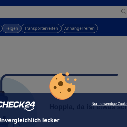
Felgen
Transporterreifen
Anhängerreifen
Nur notwendige Cooki
Hoppla, da ist etwas sc
nvergleichlich lecker