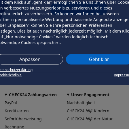
it dem Klick auf „geht klar” ermöglichen Sie uns Ihnen über Cooki
in verbessertes Nutzungserlebnis zu servieren und dieses
erneut versuchen
ontinuierlich zu verbessern. So können wir Ihnen bei unseren
artnern personalisierte Werbung und passende Angebote anzeige
ber „anpassen” können Sie Ihre persönlichen Präferenzen
estlegen. Dies ist auch nachträglich jederzeit möglich. Mit dem Kli
uf „Nur notwendige Cookies” werden lediglich technisch
otwendige Cookies gespeichert.
Anpassen
Geht klar
atenschutzerklärung
okierichtlinie
Impress
CHECK24 Zahlungsarten
Unser Engagement
PayPal
Nachhaltigkeit
Kreditkarten
CHECK24
hilft
Kindern
Sofortüberweisung
CHECK24
hilft
der Natur
Rechnung