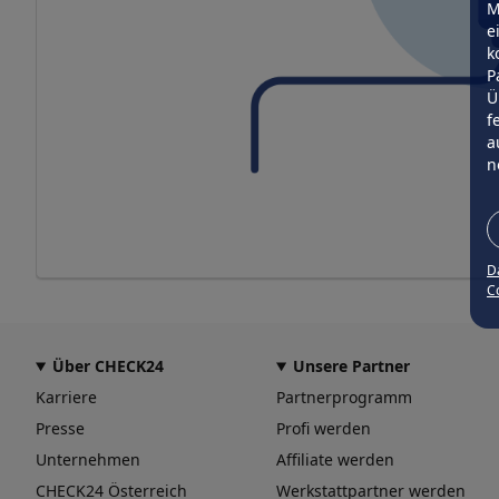
M
e
k
P
Ü
f
a
n
D
Co
Über CHECK24
Unsere Partner
Karriere
Partnerprogramm
Presse
Profi werden
Unternehmen
Affiliate werden
CHECK24 Österreich
Werkstattpartner werden