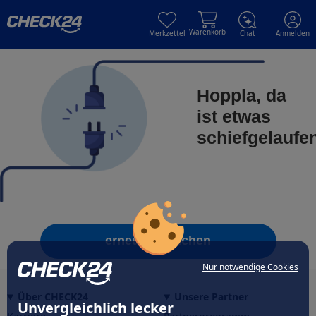
Skip to main content
Skip to main content
Warenkorb
Merkzettel
Chat
Anmelden
Hoppla, da
ist etwas
schiefgelaufe
erneut versuchen
Nur notwendige Cookies
Über CHECK24
Unsere Partner
Unvergleichlich lecker