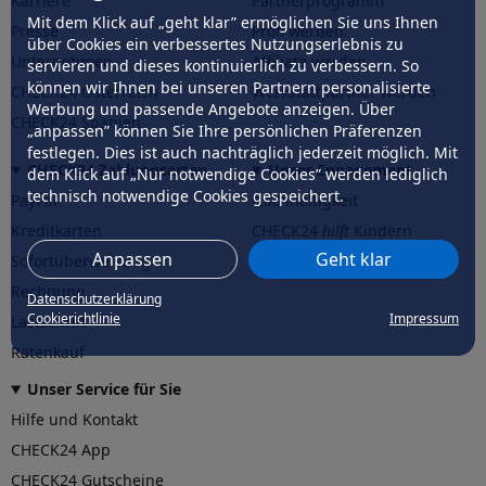
Karriere
Partnerprogramm
Mit dem Klick auf „geht klar” ermöglichen Sie uns Ihnen
Presse
Profi werden
über Cookies ein verbessertes Nutzungserlebnis zu
Unternehmen
Affiliate werden
servieren und dieses kontinuierlich zu verbessern. So
können wir Ihnen bei unseren Partnern personalisierte
CHECK24 Österreich
Werkstattpartner werden
Werbung und passende Angebote anzeigen. Über
CHECK24 Spanien
„anpassen” können Sie Ihre persönlichen Präferenzen
festlegen. Dies ist auch nachträglich jederzeit möglich. Mit
CHECK24 Zahlungsarten
Unser Engagement
dem Klick auf „Nur notwendige Cookies” werden lediglich
technisch notwendige Cookies gespeichert.
PayPal
Nachhaltigkeit
Kreditkarten
CHECK24
hilft
Kindern
Anpassen
Geht klar
Sofortüberweisung
CHECK24
hilft
der Natur
Rechnung
Datenschutzerklärung
Cookierichtlinie
Impressum
Lastschrift
Ratenkauf
Unser Service für Sie
Hilfe und Kontakt
CHECK24 App
CHECK24 Gutscheine