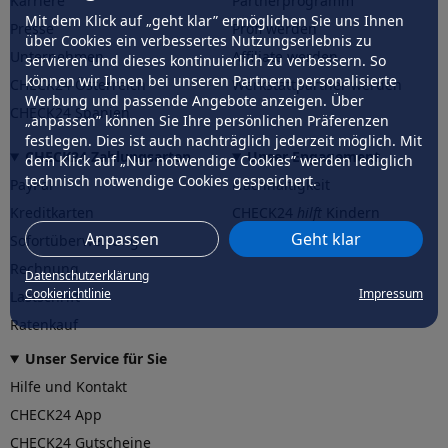
Karriere
Partnerprogramm
Mit dem Klick auf „geht klar” ermöglichen Sie uns Ihnen
Presse
Profi werden
über Cookies ein verbessertes Nutzungserlebnis zu
Unternehmen
Affiliate werden
servieren und dieses kontinuierlich zu verbessern. So
können wir Ihnen bei unseren Partnern personalisierte
CHECK24 Österreich
Werkstattpartner werden
Werbung und passende Angebote anzeigen. Über
CHECK24 Spanien
„anpassen” können Sie Ihre persönlichen Präferenzen
festlegen. Dies ist auch nachträglich jederzeit möglich. Mit
CHECK24 Zahlungsarten
Unser Engagement
dem Klick auf „Nur notwendige Cookies” werden lediglich
technisch notwendige Cookies gespeichert.
PayPal
Nachhaltigkeit
Kreditkarten
CHECK24
hilft
Kindern
Anpassen
Geht klar
Sofortüberweisung
CHECK24
hilft
der Natur
Rechnung
Datenschutzerklärung
Cookierichtlinie
Impressum
Lastschrift
Ratenkauf
Unser Service für Sie
Hilfe und Kontakt
CHECK24 App
CHECK24 Gutscheine