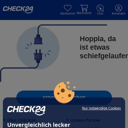
Skip to main content
Skip to main content
Warenkorb
Merkzettel
Chat
Anmelden
Hoppla, da
ist etwas
schiefgelaufe
erneut versuchen
Nur notwendige Cookies
Über CHECK24
Unsere Partner
Unvergleichlich lecker