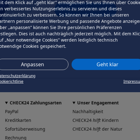
it dem Klick auf „geht klar” ermöglichen Sie uns Ihnen über Cooki
in verbessertes Nutzungserlebnis zu servieren und dieses
erneut versuchen
ontinuierlich zu verbessern. So können wir Ihnen bei unseren
artnern personalisierte Werbung und passende Angebote anzeige
ber „anpassen” können Sie Ihre persönlichen Präferenzen
estlegen. Dies ist auch nachträglich jederzeit möglich. Mit dem Kli
uf „Nur notwendige Cookies” werden lediglich technisch
otwendige Cookies gespeichert.
Anpassen
Geht klar
atenschutzerklärung
okierichtlinie
Impress
CHECK24 Zahlungsarten
Unser Engagement
PayPal
Nachhaltigkeit
Kreditkarten
CHECK24
hilft
Kindern
Sofortüberweisung
CHECK24
hilft
der Natur
Rechnung