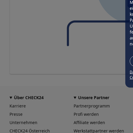
M
e
k
P
Ü
f
a
n
D
Co
Über CHECK24
Unsere Partner
Karriere
Partnerprogramm
Presse
Profi werden
Unternehmen
Affiliate werden
CHECK24 Österreich
Werkstattpartner werden