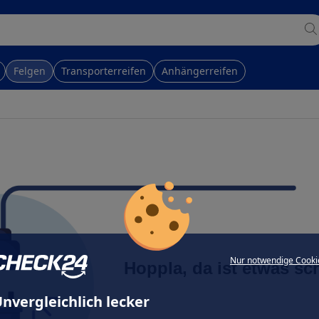
Felgen
Transporterreifen
Anhängerreifen
Nur notwendige Cooki
Hoppla, da ist etwas sc
nvergleichlich lecker