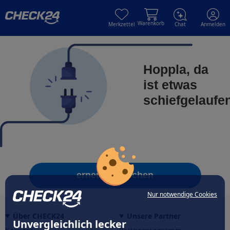
Skip to main content
Skip to main content
Warenkorb
Merkzettel
Chat
Anmelden
Hoppla, da
ist etwas
schiefgelaufe
erneut versuchen
Nur notwendige Cookies
Über CHECK24
Unsere Partner
Unvergleichlich lecker