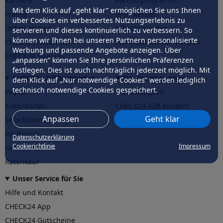
Karriere
Partnerprogramm
Mit dem Klick auf „geht klar” ermöglichen Sie uns Ihnen
Presse
Profi werden
über Cookies ein verbessertes Nutzungserlebnis zu
Unternehmen
Affiliate werden
servieren und dieses kontinuierlich zu verbessern. So
können wir Ihnen bei unseren Partnern personalisierte
CHECK24 Österreich
Werkstattpartner werden
Werbung und passende Angebote anzeigen. Über
CHECK24 Spanien
„anpassen” können Sie Ihre persönlichen Präferenzen
festlegen. Dies ist auch nachträglich jederzeit möglich. Mit
CHECK24 Zahlungsarten
Unser Engagement
dem Klick auf „Nur notwendige Cookies” werden lediglich
technisch notwendige Cookies gespeichert.
PayPal
Nachhaltigkeit
Kreditkarten
CHECK24
hilft
Kindern
Anpassen
Geht klar
Sofortüberweisung
CHECK24
hilft
der Natur
Rechnung
Datenschutzerklärung
Cookierichtlinie
Impressum
Lastschrift
Ratenkauf
Unser Service für Sie
Hilfe und Kontakt
CHECK24 App
CHECK24 Gutscheine