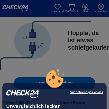
Skip to main content
Skip to main content
Warenkorb
Merkzettel
Chat
Anmelden
Hoppla, da
ist etwas
schiefgelaufe
erneut versuchen
Nur notwendige Cookies
Über CHECK24
Unsere Partner
Unvergleichlich lecker