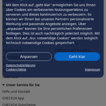
Karriere
Partnerprogramm
Mit dem Klick auf „geht klar” ermöglichen Sie uns Ihnen
Presse
Profi werden
über Cookies ein verbessertes Nutzungserlebnis zu
Unternehmen
Affiliate werden
servieren und dieses kontinuierlich zu verbessern. So
können wir Ihnen bei unseren Partnern personalisierte
CHECK24 Österreich
Werkstattpartner werden
Werbung und passende Angebote anzeigen. Über
CHECK24 Spanien
„anpassen” können Sie Ihre persönlichen Präferenzen
festlegen. Dies ist auch nachträglich jederzeit möglich. Mit
CHECK24 Zahlungsarten
Unser Engagement
dem Klick auf „Nur notwendige Cookies” werden lediglich
technisch notwendige Cookies gespeichert.
PayPal
Nachhaltigkeit
Kreditkarten
CHECK24
hilft
Kindern
Anpassen
Geht klar
Sofortüberweisung
CHECK24
hilft
der Natur
Rechnung
Datenschutzerklärung
Cookierichtlinie
Impressum
Lastschrift
Ratenkauf
Unser Service für Sie
Hilfe und Kontakt
CHECK24 App
CHECK24 Gutscheine