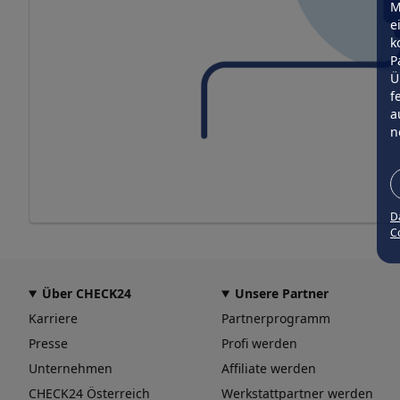
M
e
k
P
Ü
f
a
n
D
Co
Über CHECK24
Unsere Partner
Karriere
Partnerprogramm
Presse
Profi werden
Unternehmen
Affiliate werden
CHECK24 Österreich
Werkstattpartner werden