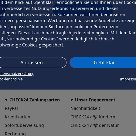
it dem Klick auf „geht klar” ermöglichen Sie uns Ihnen über Cooki
in verbessertes Nutzungserlebnis zu servieren und dieses
erneut versuchen
ontinuierlich zu verbessern. So können wir Ihnen bei unseren
artnern personalisierte Werbung und passende Angebote anzeige
ber „anpassen” können Sie Ihre persönlichen Präferenzen
estlegen. Dies ist auch nachträglich jederzeit möglich. Mit dem Kli
uf „Nur notwendige Cookies” werden lediglich technisch
otwendige Cookies gespeichert.
Anpassen
Geht klar
atenschutzerklärung
okierichtlinie
Impress
CHECK24 Zahlungsarten
Unser Engagement
PayPal
Nachhaltigkeit
Kreditkarten
CHECK24
hilft
Kindern
Sofortüberweisung
CHECK24
hilft
der Natur
Rechnung