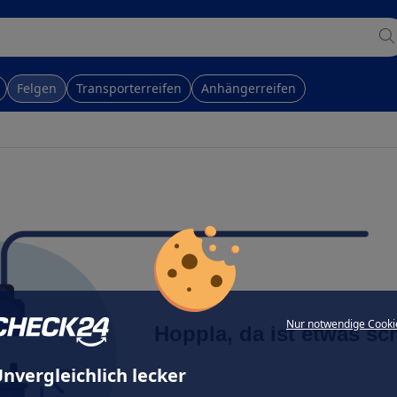
Felgen
Transporterreifen
Anhängerreifen
Nur notwendige Cooki
Hoppla, da ist etwas sc
nvergleichlich lecker