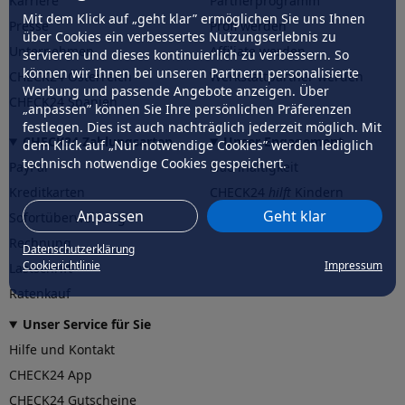
Karriere
Partnerprogramm
Mit dem Klick auf „geht klar” ermöglichen Sie uns Ihnen
Presse
Profi werden
über Cookies ein verbessertes Nutzungserlebnis zu
Unternehmen
Affiliate werden
servieren und dieses kontinuierlich zu verbessern. So
können wir Ihnen bei unseren Partnern personalisierte
CHECK24 Österreich
Werkstattpartner werden
Werbung und passende Angebote anzeigen. Über
CHECK24 Spanien
„anpassen” können Sie Ihre persönlichen Präferenzen
festlegen. Dies ist auch nachträglich jederzeit möglich. Mit
CHECK24 Zahlungsarten
Unser Engagement
dem Klick auf „Nur notwendige Cookies” werden lediglich
technisch notwendige Cookies gespeichert.
PayPal
Nachhaltigkeit
Kreditkarten
CHECK24
hilft
Kindern
Anpassen
Geht klar
Sofortüberweisung
CHECK24
hilft
der Natur
Rechnung
Datenschutzerklärung
Cookierichtlinie
Impressum
Lastschrift
Ratenkauf
Unser Service für Sie
Hilfe und Kontakt
CHECK24 App
CHECK24 Gutscheine