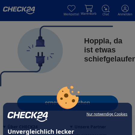
Skip to main content
Skip to main content
Warenkorb
Merkzettel
Chat
Anmelden
Hoppla, da
ist etwas
schiefgelaufe
erneut versuchen
Nur notwendige Cookies
Über CHECK24
Unsere Partner
Unvergleichlich lecker