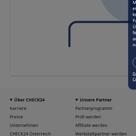
M
e
k
P
Ü
f
a
n
D
Co
Über CHECK24
Unsere Partner
Karriere
Partnerprogramm
Presse
Profi werden
Unternehmen
Affiliate werden
CHECK24 Österreich
Werkstattpartner werden