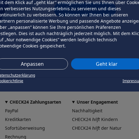
it dem Klick auf „geht klar” ermöglichen Sie uns Ihnen über Cooki
in verbessertes Nutzungserlebnis zu servieren und dieses
erneut versuchen
ontinuierlich zu verbessern. So können wir Ihnen bei unseren
artnern personalisierte Werbung und passende Angebote anzeige
ber „anpassen” können Sie Ihre persönlichen Präferenzen
estlegen. Dies ist auch nachträglich jederzeit möglich. Mit dem Kli
uf „Nur notwendige Cookies” werden lediglich technisch
otwendige Cookies gespeichert.
Anpassen
Geht klar
atenschutzerklärung
okierichtlinie
Impress
CHECK24 Zahlungsarten
Unser Engagement
PayPal
Nachhaltigkeit
Kreditkarten
CHECK24
hilft
Kindern
Sofortüberweisung
CHECK24
hilft
der Natur
Rechnung