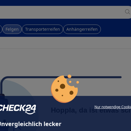
Felgen
Transporterreifen
Anhängerreifen
Nur notwendige Cooki
Hoppla, da ist etwas sc
nvergleichlich lecker