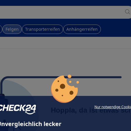
Felgen
Transporterreifen
Anhängerreifen
Nur notwendige Cooki
Hoppla, da ist etwas sc
nvergleichlich lecker