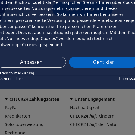
it dem Klick auf „geht klar” ermöglichen Sie uns Ihnen über Cooki
in verbessertes Nutzungserlebnis zu servieren und dieses
erneut versuchen
ontinuierlich zu verbessern. So können wir Ihnen bei unseren
artnern personalisierte Werbung und passende Angebote anzeige
ber „anpassen” können Sie Ihre persönlichen Präferenzen
estlegen. Dies ist auch nachträglich jederzeit möglich. Mit dem Kli
uf „Nur notwendige Cookies” werden lediglich technisch
otwendige Cookies gespeichert.
Anpassen
Geht klar
atenschutzerklärung
okierichtlinie
Impress
CHECK24 Zahlungsarten
Unser Engagement
PayPal
Nachhaltigkeit
Kreditkarten
CHECK24
hilft
Kindern
Sofortüberweisung
CHECK24
hilft
der Natur
Rechnung