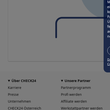
M
e
k
P
Ü
f
a
n
D
Co
Über CHECK24
Unsere Partner
Karriere
Partnerprogramm
Presse
Profi werden
Unternehmen
Affiliate werden
CHECK24 Österreich
Werkstattpartner werden