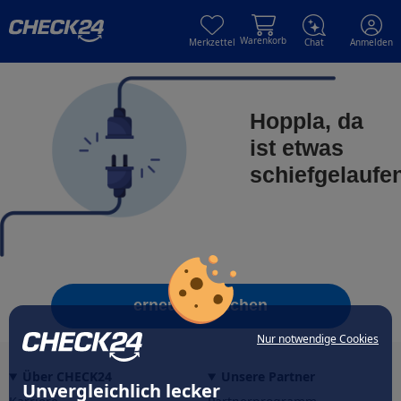
Skip to main content
Skip to main content
Warenkorb
Merkzettel
Chat
Anmelden
Hoppla, da
ist etwas
schiefgelaufe
erneut versuchen
Nur notwendige Cookies
Über CHECK24
Unsere Partner
Unvergleichlich lecker