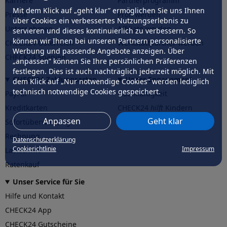
Karriere
Partnerprogramm
Mit dem Klick auf „geht klar” ermöglichen Sie uns Ihnen
Presse
Profi werden
über Cookies ein verbessertes Nutzungserlebnis zu
Unternehmen
Affiliate werden
servieren und dieses kontinuierlich zu verbessern. So
können wir Ihnen bei unseren Partnern personalisierte
CHECK24 Österreich
Werkstattpartner werden
Werbung und passende Angebote anzeigen. Über
CHECK24 Spanien
„anpassen” können Sie Ihre persönlichen Präferenzen
festlegen. Dies ist auch nachträglich jederzeit möglich. Mit
CHECK24 Zahlungsarten
Unser Engagement
dem Klick auf „Nur notwendige Cookies” werden lediglich
technisch notwendige Cookies gespeichert.
PayPal
Nachhaltigkeit
Kreditkarten
CHECK24
hilft
Kindern
Anpassen
Geht klar
Sofortüberweisung
CHECK24
hilft
der Natur
Rechnung
Datenschutzerklärung
Cookierichtlinie
Impressum
Lastschrift
Ratenkauf
Unser Service für Sie
Hilfe und Kontakt
CHECK24 App
CHECK24 Gutscheine