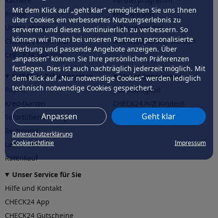
Karriere
Partnerprogramm
Mit dem Klick auf „geht klar” ermöglichen Sie uns Ihnen
Presse
Profi werden
über Cookies ein verbessertes Nutzungserlebnis zu
Unternehmen
Affiliate werden
servieren und dieses kontinuierlich zu verbessern. So
können wir Ihnen bei unseren Partnern personalisierte
CHECK24 Österreich
Werkstattpartner werden
Werbung und passende Angebote anzeigen. Über
CHECK24 Spanien
„anpassen” können Sie Ihre persönlichen Präferenzen
festlegen. Dies ist auch nachträglich jederzeit möglich. Mit
CHECK24 Zahlungsarten
Unser Engagement
dem Klick auf „Nur notwendige Cookies” werden lediglich
technisch notwendige Cookies gespeichert.
PayPal
Nachhaltigkeit
Kreditkarten
CHECK24
hilft
Kindern
Anpassen
Geht klar
Sofortüberweisung
CHECK24
hilft
der Natur
Rechnung
Datenschutzerklärung
Cookierichtlinie
Impressum
Lastschrift
Ratenkauf
Unser Service für Sie
Hilfe und Kontakt
CHECK24 App
CHECK24 Gutscheine