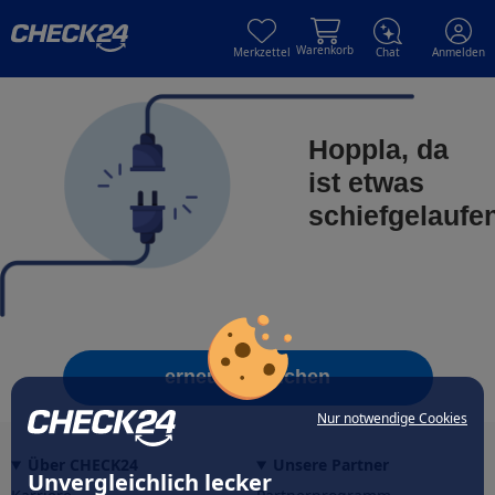
Skip to main content
Skip to main content
Warenkorb
Merkzettel
Chat
Anmelden
Hoppla, da
ist etwas
schiefgelaufe
erneut versuchen
Nur notwendige Cookies
Über CHECK24
Unsere Partner
Unvergleichlich lecker