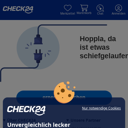
Skip to main content
Skip to main content
Warenkorb
Merkzettel
Chat
Anmelden
Hoppla, da
ist etwas
schiefgelaufe
erneut versuchen
Nur notwendige Cookies
Über CHECK24
Unsere Partner
Unvergleichlich lecker