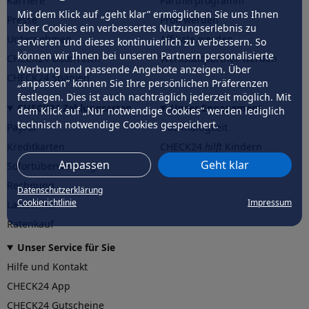
Karriere
Partnerprogramm
Mit dem Klick auf „geht klar” ermöglichen Sie uns Ihnen
Presse
Profi werden
über Cookies ein verbessertes Nutzungserlebnis zu
Unternehmen
Affiliate werden
servieren und dieses kontinuierlich zu verbessern. So
können wir Ihnen bei unseren Partnern personalisierte
CHECK24 Österreich
Werkstattpartner werden
Werbung und passende Angebote anzeigen. Über
CHECK24 Spanien
„anpassen” können Sie Ihre persönlichen Präferenzen
festlegen. Dies ist auch nachträglich jederzeit möglich. Mit
CHECK24 Zahlungsarten
Unser Engagement
dem Klick auf „Nur notwendige Cookies” werden lediglich
technisch notwendige Cookies gespeichert.
PayPal
Nachhaltigkeit
Kreditkarten
CHECK24
hilft
Kindern
Anpassen
Geht klar
Sofortüberweisung
CHECK24
hilft
der Natur
Rechnung
Datenschutzerklärung
Cookierichtlinie
Impressum
Lastschrift
Ratenkauf
Unser Service für Sie
Hilfe und Kontakt
CHECK24 App
CHECK24 Gutscheine