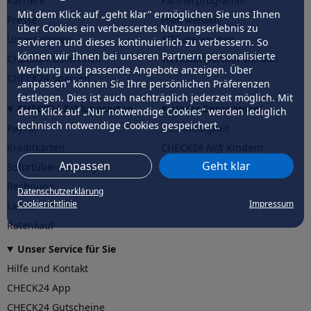
Karriere
Partnerprogramm
Mit dem Klick auf „geht klar” ermöglichen Sie uns Ihnen
Presse
Profi werden
über Cookies ein verbessertes Nutzungserlebnis zu
Unternehmen
Affiliate werden
servieren und dieses kontinuierlich zu verbessern. So
können wir Ihnen bei unseren Partnern personalisierte
CHECK24 Österreich
Werkstattpartner werden
Werbung und passende Angebote anzeigen. Über
CHECK24 Spanien
„anpassen” können Sie Ihre persönlichen Präferenzen
festlegen. Dies ist auch nachträglich jederzeit möglich. Mit
CHECK24 Zahlungsarten
Unser Engagement
dem Klick auf „Nur notwendige Cookies” werden lediglich
technisch notwendige Cookies gespeichert.
PayPal
Nachhaltigkeit
Kreditkarten
CHECK24
hilft
Kindern
Anpassen
Geht klar
Sofortüberweisung
CHECK24
hilft
der Natur
Rechnung
Datenschutzerklärung
Cookierichtlinie
Impressum
Lastschrift
Ratenkauf
Unser Service für Sie
Hilfe und Kontakt
CHECK24 App
CHECK24 Gutscheine