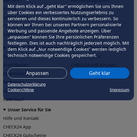
Karriere
Partnerprogramm
Mit dem Klick auf „geht klar” ermöglichen Sie uns Ihnen
Presse
Profi werden
über Cookies ein verbessertes Nutzungserlebnis zu
Unternehmen
Affiliate werden
servieren und dieses kontinuierlich zu verbessern. So
können wir Ihnen bei unseren Partnern personalisierte
CHECK24 Österreich
Werkstattpartner werden
Werbung und passende Angebote anzeigen. Über
CHECK24 Spanien
„anpassen” können Sie Ihre persönlichen Präferenzen
festlegen. Dies ist auch nachträglich jederzeit möglich. Mit
CHECK24 Zahlungsarten
Unser Engagement
dem Klick auf „Nur notwendige Cookies” werden lediglich
technisch notwendige Cookies gespeichert.
PayPal
Nachhaltigkeit
Kreditkarten
CHECK24
hilft
Kindern
Anpassen
Geht klar
Sofortüberweisung
CHECK24
hilft
der Natur
Rechnung
Datenschutzerklärung
Cookierichtlinie
Impressum
Lastschrift
Ratenkauf
Unser Service für Sie
Hilfe und Kontakt
CHECK24 App
CHECK24 Gutscheine