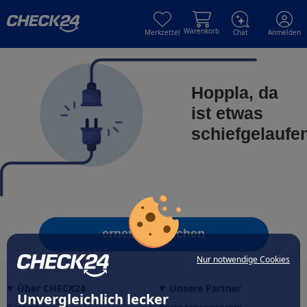
Skip to main content
Skip to main content
Warenkorb
Merkzettel
Chat
Anmelden
Hoppla, da
ist etwas
schiefgelaufe
erneut versuchen
Nur notwendige Cookies
Über CHECK24
Unsere Partner
Unvergleichlich lecker