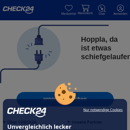
Skip to main content
Skip to main content
Warenkorb
Merkzettel
Chat
Anmelden
Hoppla, da
ist etwas
schiefgelaufe
erneut versuchen
Nur notwendige Cookies
Über CHECK24
Unsere Partner
Unvergleichlich lecker