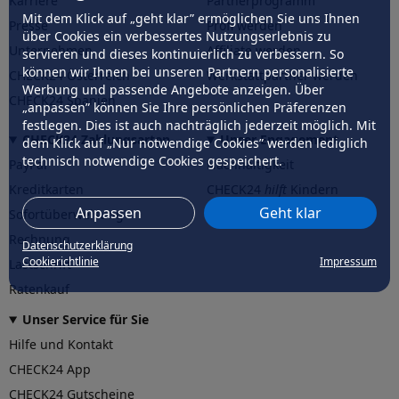
Karriere
Partnerprogramm
Mit dem Klick auf „geht klar” ermöglichen Sie uns Ihnen
Presse
Profi werden
über Cookies ein verbessertes Nutzungserlebnis zu
Unternehmen
Affiliate werden
servieren und dieses kontinuierlich zu verbessern. So
können wir Ihnen bei unseren Partnern personalisierte
CHECK24 Österreich
Werkstattpartner werden
Werbung und passende Angebote anzeigen. Über
CHECK24 Spanien
„anpassen” können Sie Ihre persönlichen Präferenzen
festlegen. Dies ist auch nachträglich jederzeit möglich. Mit
CHECK24 Zahlungsarten
Unser Engagement
dem Klick auf „Nur notwendige Cookies” werden lediglich
technisch notwendige Cookies gespeichert.
PayPal
Nachhaltigkeit
Kreditkarten
CHECK24
hilft
Kindern
Anpassen
Geht klar
Sofortüberweisung
CHECK24
hilft
der Natur
Rechnung
Datenschutzerklärung
Cookierichtlinie
Impressum
Lastschrift
Ratenkauf
Unser Service für Sie
Hilfe und Kontakt
CHECK24 App
CHECK24 Gutscheine