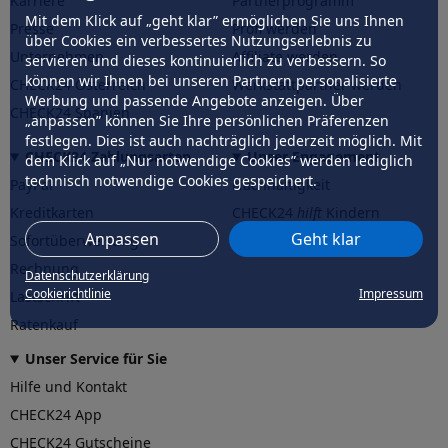
Karriere
Partnerprogramm
Mit dem Klick auf „geht klar” ermöglichen Sie uns Ihnen
Presse
Profi werden
über Cookies ein verbessertes Nutzungserlebnis zu
Unternehmen
Affiliate werden
servieren und dieses kontinuierlich zu verbessern. So
können wir Ihnen bei unseren Partnern personalisierte
CHECK24 Österreich
Werkstattpartner werden
Werbung und passende Angebote anzeigen. Über
CHECK24 Spanien
„anpassen” können Sie Ihre persönlichen Präferenzen
festlegen. Dies ist auch nachträglich jederzeit möglich. Mit
CHECK24 Zahlungsarten
Unser Engagement
dem Klick auf „Nur notwendige Cookies” werden lediglich
technisch notwendige Cookies gespeichert.
PayPal
Nachhaltigkeit
Kreditkarten
CHECK24
hilft
Kindern
Anpassen
Geht klar
Sofortüberweisung
CHECK24
hilft
der Natur
Rechnung
Datenschutzerklärung
Cookierichtlinie
Impressum
Lastschrift
Ratenkauf
Unser Service für Sie
Hilfe und Kontakt
CHECK24 App
CHECK24 Gutscheine