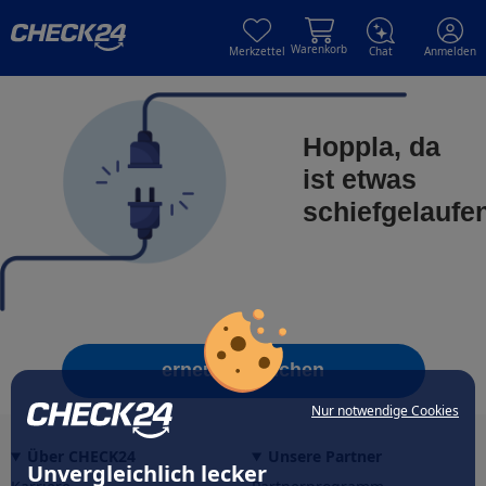
Skip to main content
Skip to main content
Warenkorb
Merkzettel
Chat
Anmelden
Hoppla, da
ist etwas
schiefgelaufe
erneut versuchen
Nur notwendige Cookies
Über CHECK24
Unsere Partner
Unvergleichlich lecker