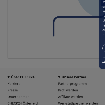
M
e
k
P
Ü
f
a
n
D
Co
Über CHECK24
Unsere Partner
Karriere
Partnerprogramm
Presse
Profi werden
Unternehmen
Affiliate werden
CHECK24 Österreich
Werkstattpartner werden