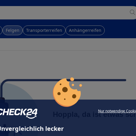
Felgen
Transporterreifen
Anhängerreifen
Nur notwendige Cooki
Hoppla, da ist etwas sc
nvergleichlich lecker