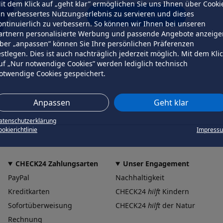
it dem Klick auf „geht klar” ermöglichen Sie uns Ihnen über Cooki
in verbessertes Nutzungserlebnis zu servieren und dieses
erneut versuchen
ontinuierlich zu verbessern. So können wir Ihnen bei unseren
artnern personalisierte Werbung und passende Angebote anzeige
ber „anpassen” können Sie Ihre persönlichen Präferenzen
estlegen. Dies ist auch nachträglich jederzeit möglich. Mit dem Kli
uf „Nur notwendige Cookies” werden lediglich technisch
otwendige Cookies gespeichert.
Anpassen
Geht klar
atenschutzerklärung
okierichtlinie
Impress
CHECK24 Zahlungsarten
Unser Engagement
PayPal
Nachhaltigkeit
Kreditkarten
CHECK24
hilft
Kindern
Sofortüberweisung
CHECK24
hilft
der Natur
Rechnung