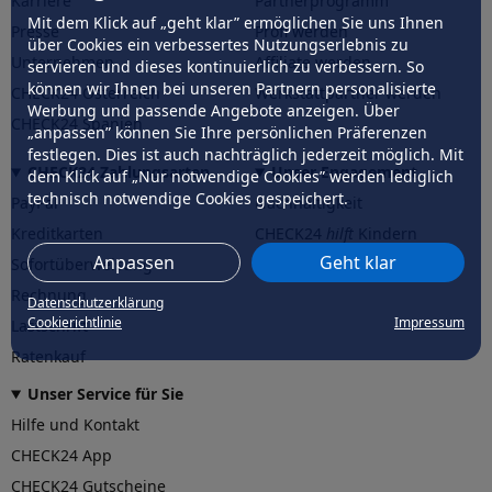
Karriere
Partnerprogramm
Mit dem Klick auf „geht klar” ermöglichen Sie uns Ihnen
Presse
Profi werden
über Cookies ein verbessertes Nutzungserlebnis zu
Unternehmen
Affiliate werden
servieren und dieses kontinuierlich zu verbessern. So
können wir Ihnen bei unseren Partnern personalisierte
CHECK24 Österreich
Werkstattpartner werden
Werbung und passende Angebote anzeigen. Über
CHECK24 Spanien
„anpassen” können Sie Ihre persönlichen Präferenzen
festlegen. Dies ist auch nachträglich jederzeit möglich. Mit
CHECK24 Zahlungsarten
Unser Engagement
dem Klick auf „Nur notwendige Cookies” werden lediglich
technisch notwendige Cookies gespeichert.
PayPal
Nachhaltigkeit
Kreditkarten
CHECK24
hilft
Kindern
Anpassen
Geht klar
Sofortüberweisung
CHECK24
hilft
der Natur
Rechnung
Datenschutzerklärung
Cookierichtlinie
Impressum
Lastschrift
Ratenkauf
Unser Service für Sie
Hilfe und Kontakt
CHECK24 App
CHECK24 Gutscheine