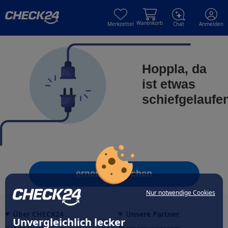
Skip to main content
Skip to main content
Warenkorb
Merkzettel
Chat
Anmelden
Hoppla, da
ist etwas
schiefgelaufe
erneut versuchen
Nur notwendige Cookies
Über CHECK24
Unsere Partner
Unvergleichlich lecker