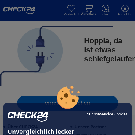
Skip to main content
Skip to main content
Warenkorb
Merkzettel
Chat
Anmelden
Hoppla, da
ist etwas
schiefgelaufe
erneut versuchen
Nur notwendige Cookies
Über CHECK24
Unsere Partner
Unvergleichlich lecker