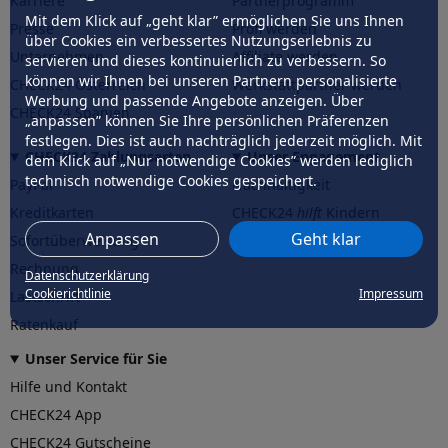
Karriere
Partnerprogramm
Mit dem Klick auf „geht klar” ermöglichen Sie uns Ihnen
Presse
Profi werden
über Cookies ein verbessertes Nutzungserlebnis zu
Unternehmen
Affiliate werden
servieren und dieses kontinuierlich zu verbessern. So
können wir Ihnen bei unseren Partnern personalisierte
CHECK24 Österreich
Werkstattpartner werden
Werbung und passende Angebote anzeigen. Über
CHECK24 Spanien
„anpassen” können Sie Ihre persönlichen Präferenzen
festlegen. Dies ist auch nachträglich jederzeit möglich. Mit
CHECK24 Zahlungsarten
Unser Engagement
dem Klick auf „Nur notwendige Cookies” werden lediglich
technisch notwendige Cookies gespeichert.
PayPal
Nachhaltigkeit
Kreditkarten
CHECK24
hilft
Kindern
Anpassen
Geht klar
Sofortüberweisung
CHECK24
hilft
der Natur
Rechnung
Datenschutzerklärung
Cookierichtlinie
Impressum
Lastschrift
Ratenkauf
Unser Service für Sie
Hilfe und Kontakt
CHECK24 App
CHECK24 Gutscheine