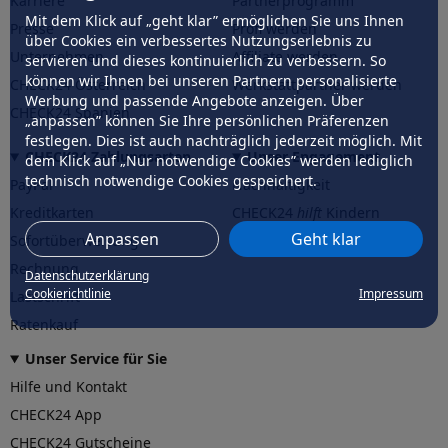
Karriere
Partnerprogramm
Mit dem Klick auf „geht klar” ermöglichen Sie uns Ihnen
Presse
Profi werden
über Cookies ein verbessertes Nutzungserlebnis zu
Unternehmen
Affiliate werden
servieren und dieses kontinuierlich zu verbessern. So
können wir Ihnen bei unseren Partnern personalisierte
CHECK24 Österreich
Werkstattpartner werden
Werbung und passende Angebote anzeigen. Über
CHECK24 Spanien
„anpassen” können Sie Ihre persönlichen Präferenzen
festlegen. Dies ist auch nachträglich jederzeit möglich. Mit
CHECK24 Zahlungsarten
Unser Engagement
dem Klick auf „Nur notwendige Cookies” werden lediglich
technisch notwendige Cookies gespeichert.
PayPal
Nachhaltigkeit
Kreditkarten
CHECK24
hilft
Kindern
Anpassen
Geht klar
Sofortüberweisung
CHECK24
hilft
der Natur
Rechnung
Datenschutzerklärung
Cookierichtlinie
Impressum
Lastschrift
Ratenkauf
Unser Service für Sie
Hilfe und Kontakt
CHECK24 App
CHECK24 Gutscheine