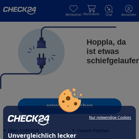
Skip to main content
Skip to main content
Warenkorb
Merkzettel
Chat
Anmelden
Hoppla, da
ist etwas
schiefgelaufe
erneut versuchen
Nur notwendige Cookies
Über CHECK24
Unsere Partner
Unvergleichlich lecker