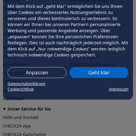
Karriere
Partnerprogramm
Mit dem Klick auf „geht klar” ermöglichen Sie uns Ihnen
Presse
Profi werden
über Cookies ein verbessertes Nutzungserlebnis zu
Unternehmen
Affiliate werden
servieren und dieses kontinuierlich zu verbessern. So
können wir Ihnen bei unseren Partnern personalisierte
CHECK24 Österreich
Werkstattpartner werden
Werbung und passende Angebote anzeigen. Über
CHECK24 Spanien
„anpassen” können Sie Ihre persönlichen Präferenzen
festlegen. Dies ist auch nachträglich jederzeit möglich. Mit
CHECK24 Zahlungsarten
Unser Engagement
dem Klick auf „Nur notwendige Cookies” werden lediglich
technisch notwendige Cookies gespeichert.
PayPal
Nachhaltigkeit
Kreditkarten
CHECK24
hilft
Kindern
Anpassen
Geht klar
Sofortüberweisung
CHECK24
hilft
der Natur
Rechnung
Datenschutzerklärung
Cookierichtlinie
Impressum
Lastschrift
Ratenkauf
Unser Service für Sie
Hilfe und Kontakt
CHECK24 App
CHECK24 Gutscheine