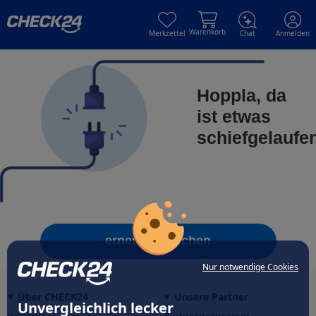
Skip to main content
Skip to main content
Warenkorb
Merkzettel
Chat
Anmelden
Hoppla, da
ist etwas
schiefgelaufe
erneut versuchen
Nur notwendige Cookies
Über CHECK24
Unsere Partner
Unvergleichlich lecker