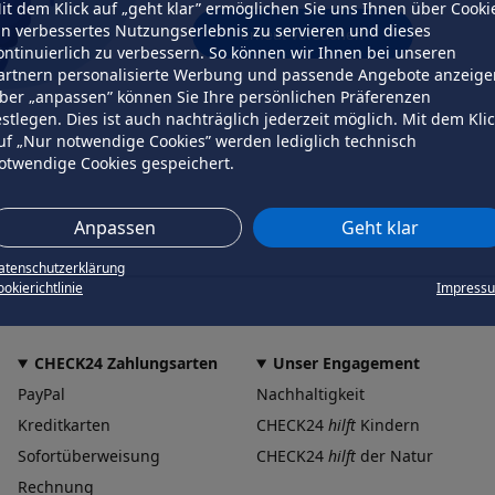
it dem Klick auf „geht klar” ermöglichen Sie uns Ihnen über Cooki
in verbessertes Nutzungserlebnis zu servieren und dieses
erneut versuchen
ontinuierlich zu verbessern. So können wir Ihnen bei unseren
artnern personalisierte Werbung und passende Angebote anzeige
ber „anpassen” können Sie Ihre persönlichen Präferenzen
estlegen. Dies ist auch nachträglich jederzeit möglich. Mit dem Kli
uf „Nur notwendige Cookies” werden lediglich technisch
otwendige Cookies gespeichert.
Anpassen
Geht klar
atenschutzerklärung
okierichtlinie
Impress
CHECK24 Zahlungsarten
Unser Engagement
PayPal
Nachhaltigkeit
Kreditkarten
CHECK24
hilft
Kindern
Sofortüberweisung
CHECK24
hilft
der Natur
Rechnung