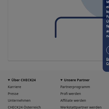
M
e
k
P
Ü
f
a
n
D
Co
Über CHECK24
Unsere Partner
Karriere
Partnerprogramm
Presse
Profi werden
Unternehmen
Affiliate werden
CHECK24 Österreich
Werkstattpartner werden