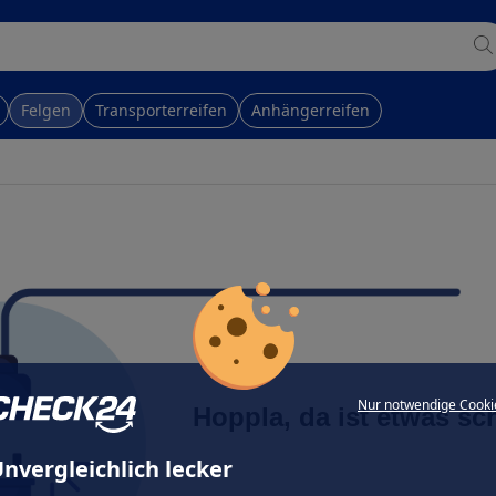
Felgen
Transporterreifen
Anhängerreifen
Nur notwendige Cooki
Hoppla, da ist etwas sc
nvergleichlich lecker