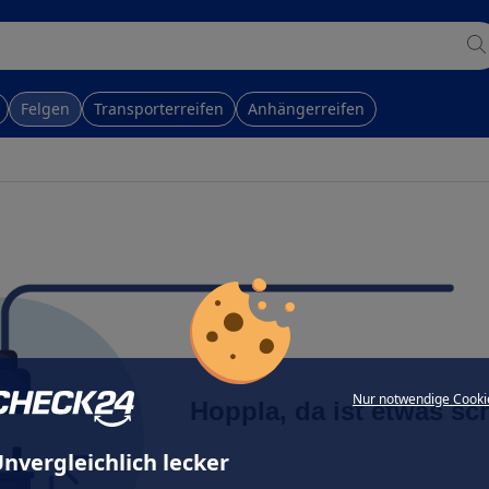
Felgen
Transporterreifen
Anhängerreifen
Nur notwendige Cooki
Hoppla, da ist etwas sc
nvergleichlich lecker