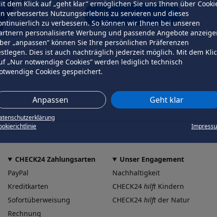
it dem Klick auf „geht klar” ermöglichen Sie uns Ihnen über Cooki
in verbessertes Nutzungserlebnis zu servieren und dieses
erneut versuchen
ontinuierlich zu verbessern. So können wir Ihnen bei unseren
artnern personalisierte Werbung und passende Angebote anzeige
ber „anpassen” können Sie Ihre persönlichen Präferenzen
estlegen. Dies ist auch nachträglich jederzeit möglich. Mit dem Kli
uf „Nur notwendige Cookies” werden lediglich technisch
otwendige Cookies gespeichert.
Anpassen
Geht klar
atenschutzerklärung
okierichtlinie
Impress
CHECK24 Zahlungsarten
Unser Engagement
PayPal
Nachhaltigkeit
Kreditkarten
CHECK24
hilft
Kindern
Sofortüberweisung
CHECK24
hilft
der Natur
Rechnung