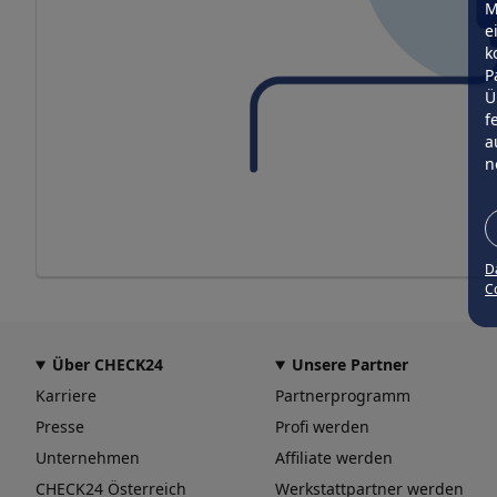
M
e
k
P
Ü
f
a
n
D
Co
Über CHECK24
Unsere Partner
Karriere
Partnerprogramm
Presse
Profi werden
Unternehmen
Affiliate werden
CHECK24 Österreich
Werkstattpartner werden