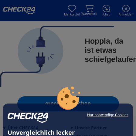
Skip to main content
Skip to main content
Warenkorb
Merkzettel
Chat
Anmelden
Hoppla, da
ist etwas
schiefgelaufe
erneut versuchen
Nur notwendige Cookies
Über CHECK24
Unsere Partner
Unvergleichlich lecker