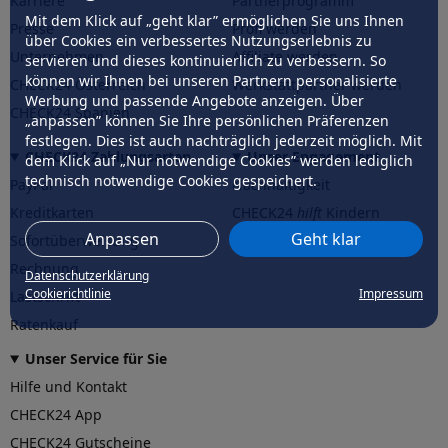
Karriere
Partnerprogramm
Mit dem Klick auf „geht klar” ermöglichen Sie uns Ihnen
Presse
Profi werden
über Cookies ein verbessertes Nutzungserlebnis zu
Unternehmen
Affiliate werden
servieren und dieses kontinuierlich zu verbessern. So
können wir Ihnen bei unseren Partnern personalisierte
CHECK24 Österreich
Werkstattpartner werden
Werbung und passende Angebote anzeigen. Über
CHECK24 Spanien
„anpassen” können Sie Ihre persönlichen Präferenzen
festlegen. Dies ist auch nachträglich jederzeit möglich. Mit
CHECK24 Zahlungsarten
Unser Engagement
dem Klick auf „Nur notwendige Cookies” werden lediglich
technisch notwendige Cookies gespeichert.
PayPal
Nachhaltigkeit
Kreditkarten
CHECK24
hilft
Kindern
Anpassen
Geht klar
Sofortüberweisung
CHECK24
hilft
der Natur
Rechnung
Datenschutzerklärung
Cookierichtlinie
Impressum
Lastschrift
Ratenkauf
Unser Service für Sie
Hilfe und Kontakt
CHECK24 App
CHECK24 Gutscheine