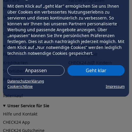
Karriere
Partnerprogramm
Mit dem Klick auf „geht klar” ermöglichen Sie uns Ihnen
Presse
Profi werden
über Cookies ein verbessertes Nutzungserlebnis zu
Unternehmen
Affiliate werden
servieren und dieses kontinuierlich zu verbessern. So
können wir Ihnen bei unseren Partnern personalisierte
CHECK24 Österreich
Werkstattpartner werden
Werbung und passende Angebote anzeigen. Über
CHECK24 Spanien
„anpassen” können Sie Ihre persönlichen Präferenzen
festlegen. Dies ist auch nachträglich jederzeit möglich. Mit
CHECK24 Zahlungsarten
Unser Engagement
dem Klick auf „Nur notwendige Cookies” werden lediglich
technisch notwendige Cookies gespeichert.
PayPal
Nachhaltigkeit
Kreditkarten
CHECK24
hilft
Kindern
Anpassen
Geht klar
Sofortüberweisung
CHECK24
hilft
der Natur
Rechnung
Datenschutzerklärung
Cookierichtlinie
Impressum
Lastschrift
Ratenkauf
Unser Service für Sie
Hilfe und Kontakt
CHECK24 App
CHECK24 Gutscheine