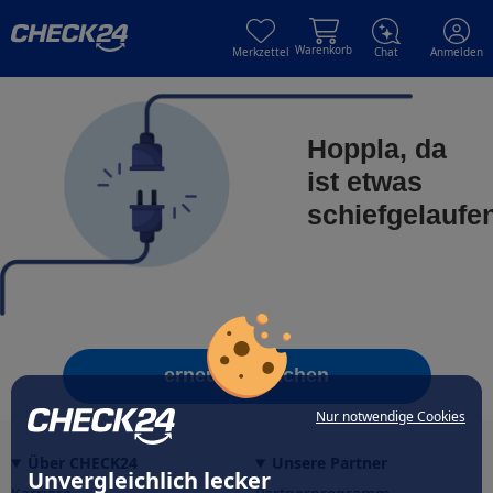
Skip to main content
Skip to main content
Warenkorb
Merkzettel
Chat
Anmelden
Hoppla, da
ist etwas
schiefgelaufe
erneut versuchen
Nur notwendige Cookies
Über CHECK24
Unsere Partner
Unvergleichlich lecker